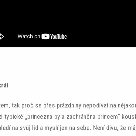
král
ětem, tak proč se přes prázdniny nepodívat na něja
ezi typické „princezna byla zachráněna princem“ kousk
edí na svůj lid a myslí jen na sebe. Není divu, že má