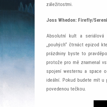
záležitostmi.
Joss Whedon: Firefly/Seren
Absolutní kult a seriálov
„pouhých“ čtrnáct epizod kt
prázdniny byste to pravděpo
protože pro mě znamenal vs
spojení westernu a space op
ideální. Pokud budete mít u 
povedenou tečkou.