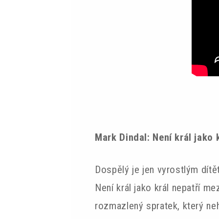
Mark Dindal: Není král jako 
Dospělý je jen vyrostlým dít
Není král jako král nepatří m
rozmazlený spratek, který nehl