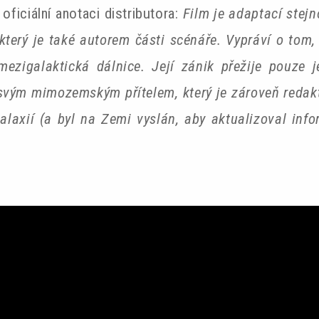
 oficiální anotaci distributora:
Film je adaptací stej
terý je také autorem části scénáře. Vypráví o tom,
ezigalaktická dálnice. Její zánik přežije pouze 
 svým mimozemským přítelem, který je zároveň redak
laxií (a byl na Zemi vyslán, aby aktualizoval info