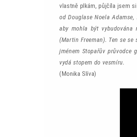
vlastně plkám, půjčíla jsem si
od Douglase Noela Adamse, k
aby mohla být vybudována m
(Martin Freeman). Ten se se
jménem Stopařův průvodce ga
vydá stopem do vesmíru.
(Monika Slíva)