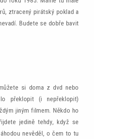
ě do roku 1985. Máme tu malé
rů, ztracený pirátský poklad a
 nevadí. Budete se dobře bavit
, můžete si doma z dvd nebo
o překlopit (i nepřeklopit)
aždým jiným filmem. Někdo ho
ijdete jedině tehdy, když se
náhodou nevěděl, o čem to tu