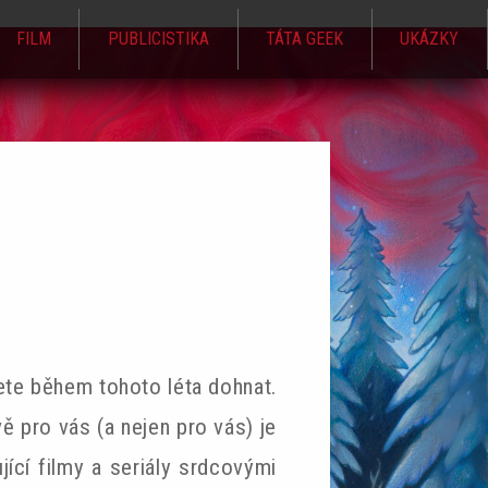
FILM
PUBLICISTIKA
TÁTA GEEK
UKÁZKY
ete během tohoto léta dohnat.
vě pro vás (a nejen pro vás) je
ící filmy a seriály srdcovými