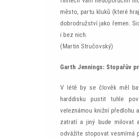
filmech vám nedoporučím nic
město, partu kluků (které hra
dobrodružství jako řemen. Sic
i bez nich.
(Martin Stručovský)
Garth Jennings: Stopařův p
V létě by se člověk měl ba
harddisku pustit tuhle pov
veleznámou knižní předlohu 
zatratí a jiný bude milovat
odvážíte stopovat vesmírná 