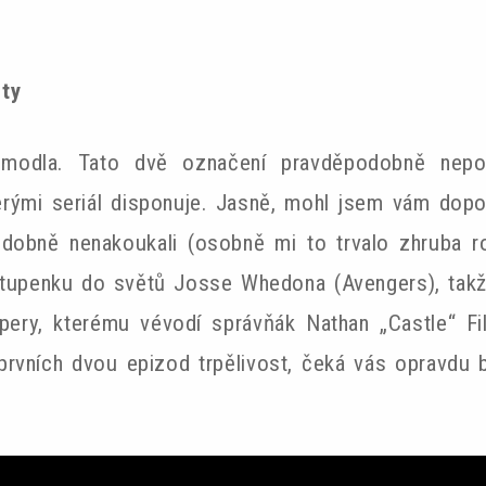
ity
á modla. Tato dvě označení pravděpodobně nepo
erými seriál disponuje. Jasně, mohl jsem vám dopo
dobně nenakoukali (osobně mi to trvalo zhruba rok 
tupenku do světů Josse Whedona (Avengers), takže
ery, kterému vévodí správňák Nathan „Castle“ Fi
prvních dvou epizod trpělivost, čeká vás opravdu br