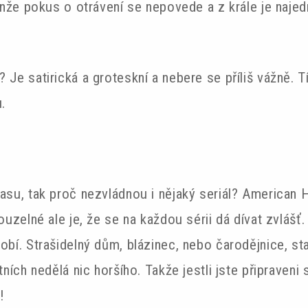
 Jenže pokus o otrávení se nepovede a z krále je naje
 Je satirická a groteskní a nebere se příliš vážně. Tí
.
času, tak proč nezvládnou i nějaký seriál? American 
Kouzelné ale je, že se na každou sérii dá dívat zvlášť
obí. Strašidelný dům, blázinec, nebo čarodějnice, sta
tních nedělá nic horšího. Takže jestli jste připraveni 
!