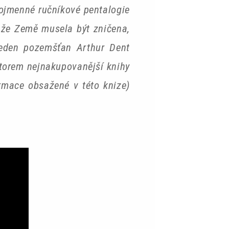
nojmenné ručníkové pentalogie
 že Země musela být zničena,
jeden pozemšťan Arthur Dent
torem nejnakupovanější knihy
rmace obsažené v této knize)