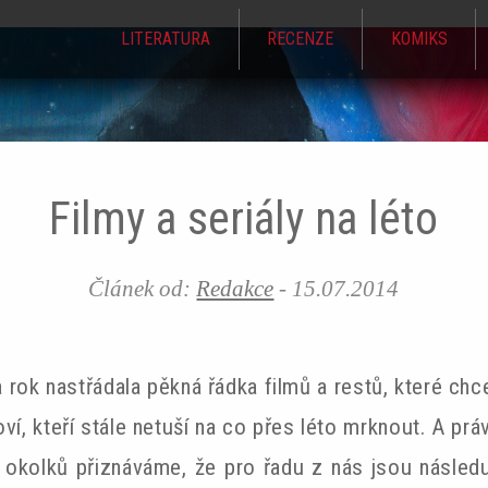
LITERATURA
RECENZE
KOMIKS
Jump to navigation
Filmy a seriály na léto
Článek od:
Redakce
-
15.07.2014
rok nastřádala pěkná řádka filmů a restů, které chc
oví, kteří stále netuší na co přes léto mrknout. A prá
 okolků přiznáváme, že pro řadu z nás jsou následuj