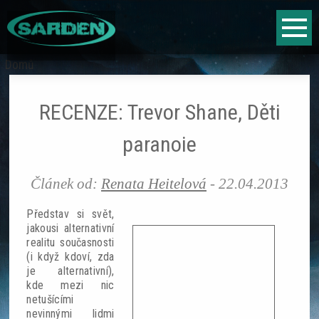
Jump to navigation
Fantasy
Domů
Jste
Sci-fi
zde
RECENZE: Trevor Shane, Děti
Horor
paranoie
Literární vyhlídky
Článek od:
Renata Heitelová
-
22.04.2013
Hry
Představ si svět,
jakousi alternativní
realitu současnosti
Fantasy
(i když kdoví, zda
je alternativní),
Sci-fi
kde mezi nic
netušícími
nevinnými lidmi