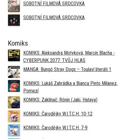
SOBOTNÍ FILMOVÁ SRDCOVKA
SOBOTNÍ FILMOVÁ SRDCOVKA
Komiks
KOMIKS: Aleksandra Motyková, Marcin Blacha -
CYBERPUNK 2077: TVŮJ HLAS
MANGA: Bungó Stray Dogs – Toulaví literáti 1
KOMIKS: Lukáš Zahrádka a Bianca Pinto Milanez,
Pomezí
KOMIKS: Zaklínač: Rónin (Jaki, Hataya)
KOMIKS: Čarodějky W.I.T.C.H. 10-12
KOMIKS: Čarodějky W.I.T.C.H. 7-9