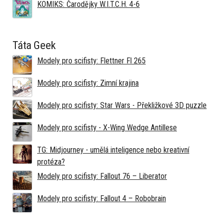
KOMIKS: Čarodějky W.I.T.C.H. 4-6
Táta Geek
Modely pro scifisty: Flettner Fl 265
Modely pro scifisty: Zimní krajina
Modely pro scifisty: Star Wars - Překližkové 3D puzzle
Modely pro scifisty - X-Wing Wedge Antillese
TG: Midjourney - umělá inteligence nebo kreativní
protéza?
Modely pro scifisty: Fallout 76 –⁠ Liberator
Modely pro scifisty: Fallout 4 –⁠ Robobrain