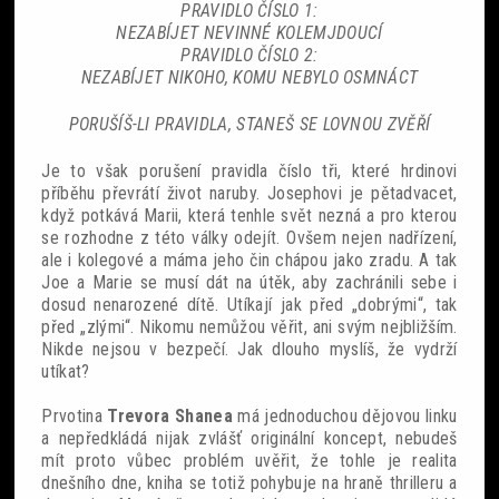
PRAVIDLO ČÍSLO 1:
NEZABÍJET NEVINNÉ KOLEMJDOUCÍ
Sobotní srdcovky
PRAVIDLO ČÍSLO 2:
NEZABÍJET NIKOHO, KOMU NEBYLO OSMNÁCT
PORUŠÍŠ-LI PRAVIDLA, STANEŠ SE LOVNOU ZVĚŘÍ
Je to však porušení pravidla číslo tři, které hrdinovi
Povídky
příběhu převrátí život naruby. Josephovi je pětadvacet,
když potkává Marii, která tenhle svět nezná a pro kterou
Blackout
se rozhodne z této války odejít. Ovšem nejen nadřízení,
ale i kolegové a máma jeho čin chápou jako zradu. A tak
Joe a Marie se musí dát na útěk, aby zachránili sebe i
dosud nenarozené dítě. Utíkají jak před „dobrými“, tak
před „zlými“. Nikomu nemůžou věřit, ani svým nejbližším.
Nikde nejsou v bezpečí. Jak dlouho myslíš, že vydrží
utíkat?
Prvotina
Trevora Shanea
má jednoduchou dějovou linku
a nepředkládá nijak zvlášť originální koncept, nebudeš
mít proto vůbec problém uvěřit, že tohle je realita
dnešního dne, kniha se totiž pohybuje na hraně thrilleru a