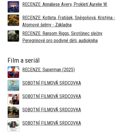
RECENZE: Annaliese Avery, Prokletí Aurelie W.
RECENZE: Kotleta, Fratišek, Sněgoňová, Kristýna -
Atomové šelmy - Základna
RECENZE: Ransom Riggs, Sirotčinec slečny
Peregrinové pro podivné děti, audiokniha
Film a seriál
RECENZE: Superman (2025)
SOBOTNÍ FILMOVÁ SRDCOVKA
SOBOTNÍ FILMOVÁ SRDCOVKA
SOBOTNÍ FILMOVÁ SRDCOVKA
SOBOTNÍ FILMOVÁ SRDCOVKA