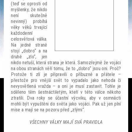
(teď se oprosti od
myšlenky, že nikdo
není skutečně
nevinný) probíhá
věky věků trvající
každodenní
Ze světa
celosvětová válka.
Na jedné straně
Čteme si
stojí „dobro“ a na
druhé „zlo“, jen
SF akce
nikdo netuší, která strana je která. Samozřejmě že vojáci
na obou stranách věří tomu, že to „dobro“ jsou oni. Proč?
Protože ti zlí je připravili o příbuzné a přátele –
Galerie
přestože pro vnější svět to vypadalo jako nehoda či
nevysvětlená vražda – a oni je musí zastavit. Tohle je
Lidé
sděleno těm šestnáctiletým, kteří v této válce někoho
ztratili. Dva roky se účastní výcviku, aby v osmnácti
Sloupek
mohli být vypuštěni do světa jako vojáci. Pak už jen plní
mise a mají se na pozoru před „zlými“.
Ankety
VŠECHNY VÁLKY MAJÍ SVÁ PRAVIDLA
Nedělník