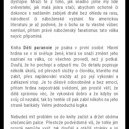
dystopie. Mrazí tě z toho, jak snadno jsme my lidé
ovlivnitelní, jak malá jiskra stačí, abychom ochotně či
dokonce s nadšením zabíjeli druhé bez ohledu na rasu,
národnost či náboženské vyznání. Na americkou
literaturu je až podivné, že o bohu se tu vlastně vůbec
nemluví, přitom právě náboženský fanatismus tato válka
nejvíc připomíná.
Kniha
Děti paranoie
je psána v první osobě. Hlavní
hrdina se v ní svěřuje ženě, která se snaží změnit jeho
nazíraní na válku, co všechno provedl, než ji potkal.
Doufá, že ho pochopí a odpustí mu. Do detailu popisuje
několik úkolů, od převzetí složky o člověku, kterého má
zabít, přes naplánování vraždy až po její vykonání a
zahlazení stop. Je to děsivě odosobněné a bez emocí,
přitom hrdina nepostrádá svědomí, jen prostě věří, že
dělá správnou věc, že vykonává dobro a že kdyby on
svůj cíl nezabil, tak by tenhle cíl pak zabil někoho na jeho
straně barikády. Velmi jednoduchá logika.
Nebudeš mít problém se do knihy začíst a držet oběma
utečencům palce. Přestože podvědomě víš, že tohle jim
prostě nemůže vyjít, tak doufáš a otáčíš stránky a jsi