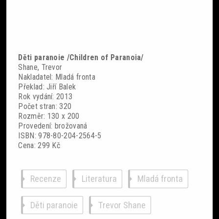
Děti paranoie /Children of Paranoia/
Shane, Trevor
Nakladatel: Mladá fronta
Překlad: Jiří Balek
Rok vydání: 2013
Počet stran: 320
Rozměr: 130 x 200
Provedení­: brožovaná
ISBN: 978-80-204-2564-5
Cena: 299 Kč
Recenze
Literatura
Mladá fronta
Děti paranoie
Trevor Shane