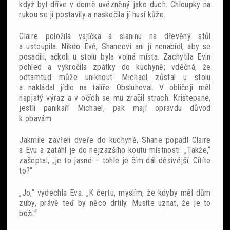
když byl dříve v domě uvězněný jako duch. Chloupky na
rukou se jí postavily a naskočila jí husí kůže.
Claire položila vajíčka a slaninu na dřevěný stůl
a ustoupila. Nikdo Evě, Shaneovi ani jí nenabídl, aby se
posadili, ačkoli u stolu byla volná místa. Zachytila Evin
pohled a vykročila zpátky do kuchyně; vděčná, že
odtamtud může uniknout. Michael zůstal u stolu
a nakládal jídlo na talíře. Obsluhoval. V obličeji měl
napjatý výraz a v očích se mu zračil strach. Kristepane,
jestli panikaří Michael, pak mají opravdu důvod
k obavám.
Jakmile zavřeli dveře do kuchyně, Shane popadl Claire
a Evu a zatáhl je do nejzazšího koutu místnosti. „Takže,“
zašeptal, „je to jasné – tohle je čím dál děsivější. Cítíte
to?“
„Jo,“ vydechla Eva. „K čertu, myslím, že kdyby měl dům
zuby, právě teď by něco drtily. Musíte uznat, že je to
boží.“