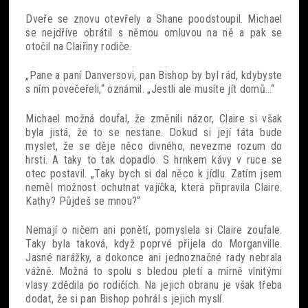
Dveře se znovu otevřely a Shane poodstoupil. Michael
se nejdříve obrátil s němou omluvou na ně a pak se
otočil na Claiřiny rodiče.
„Pane a paní Danversovi, pan Bishop by byl rád, kdybyste
s ním povečeřeli,“ oznámil. „Jestli ale musíte jít domů…“
Michael možná doufal, že změnili názor, Claire si však
byla jistá, že to se nestane. Dokud si její táta bude
myslet, že se děje něco divného, nevezme rozum do
hrsti. A taky to tak dopadlo. S hrnkem kávy v ruce se
otec postavil. „Taky bych si dal něco k jídlu. Zatím jsem
neměl možnost ochutnat vajíčka, která připravila Claire.
Kathy? Půjdeš se mnou?“
Nemají o ničem ani ponětí, pomyslela si Claire zoufale.
Taky byla taková, když poprvé přijela do Morganville.
Jasné narážky, a dokonce ani jednoznačné rady nebrala
vážně. Možná to spolu s bledou pletí a mírně vlnitými
vlasy zdědila po rodičích. Na jejich obranu je však třeba
dodat, že si pan Bishop pohrál s jejich myslí.