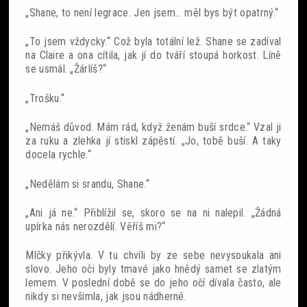
„Shane, to není legrace. Jen jsem… měl bys být opatrný.“
„To jsem vždycky.“ Což byla totální lež. Shane se zadíval
na Claire a ona cítila, jak jí do tváří stoupá horkost. Líně
se usmál. „Žárlíš?“
„Trošku.“
„Nemáš důvod. Mám rád, když ženám buší srdce.“ Vzal ji
za ruku a zlehka jí stiskl zápěstí. „Jo, tobě buší. A taky
docela rychle.“
„Nedělám si srandu, Shane.“
„Ani já ne.“ Přiblížil se, skoro se na ni nalepil. „Žádná
upírka nás nerozdělí. Věříš mi?“
Mlčky přikývla. V tu chvíli by ze sebe nevysoukala ani
slovo. Jeho oči byly tmavé jako hnědý samet se zlatým
lemem. V poslední době se do jeho očí dívala často, ale
nikdy si nevšimla, jak jsou nádherné.