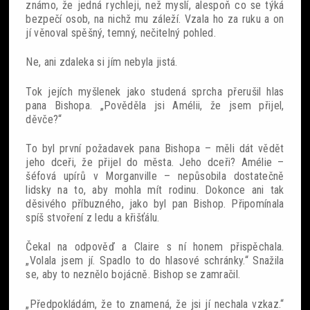
známo, že jedná rychleji, než myslí, alespoň co se týká
bezpečí osob, na nichž mu záleží. Vzala ho za ruku a on
jí věnoval spěšný, temný, nečitelný pohled.
Ne, ani zdaleka si jím nebyla jistá.
Tok jejích myšlenek jako studená sprcha přerušil hlas
pana Bishopa. „Pověděla jsi Amélii, že jsem přijel,
děvče?“
To byl první požadavek pana Bishopa – měli dát vědět
jeho dceři, že přijel do města. Jeho dceři? Amélie –
šéfová upírů v Morganville – nepůsobila dostatečně
lidsky na to, aby mohla mít rodinu. Dokonce ani tak
děsivého příbuzného, jako byl pan Bishop. Připomínala
spíš stvoření z ledu a křišťálu.
Čekal na odpověď a Claire s ní honem přispěchala.
„Volala jsem jí. Spadlo to do hlasové schránky.“ Snažila
se, aby to neznělo bojácně. Bishop se zamračil.
„Předpokládám, že to znamená, že jsi jí nechala vzkaz.“