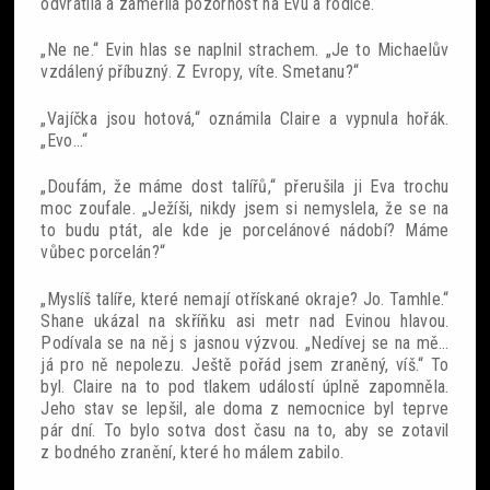
odvrátila a zaměřila pozornost na Evu a rodiče.
„Ne ne.“ Evin hlas se naplnil strachem. „Je to Michaelův
vzdálený příbuzný. Z Evropy, víte. Smetanu?“
„Vajíčka jsou hotová,“ oznámila Claire a vypnula hořák.
„Evo…“
„Doufám, že máme dost talířů,“ přerušila ji Eva trochu
moc zoufale. „Ježíši, nikdy jsem si nemyslela, že se na
to budu ptát, ale kde je porcelánové nádobí? Máme
vůbec porcelán?“
„Myslíš talíře, které nemají otřískané okraje? Jo. Tamhle.“
Shane ukázal na skříňku asi metr nad Evinou hlavou.
Podívala se na něj s jasnou výzvou. „Nedívej se na mě…
já pro ně nepolezu. Ještě pořád jsem zraněný, víš.“ To
byl. Claire na to pod tlakem událostí úplně zapomněla.
Jeho stav se lepšil, ale doma z nemocnice byl teprve
pár dní. To bylo sotva dost času na to, aby se zotavil
z bodného zranění, které ho málem zabilo.