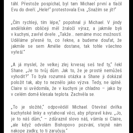
táhl. Přestože pospíchal, byl tam Michael první a tlačil
Evu do dveří. „Hele!“ protestovala Eva. „Snažím se jít!“
„Čím rychleji, tím lépe,“ popohnal ji Michael. V jindy
andělském obličeji měl žraločí výraz, a jakmile byli
v kuchyni, zavřel dveře. „Takže… nemáme moc možností.
Uděláme přesně to, co řekne, a budeme doufat, že
jakmile se sem Amélie dostane, tak tohle všechno
vyřeší.“
„A já myslel, že velkej zlej krvesaj seš teď ty,“ řekl
Shane. „Je to tvůj dům. Jak to, že je prostě nemůžeš
vyhodit?“ To byla rozumná otázka a Shane ji dokázal
položit tak, aby to neznělo jako výzva. Tedy, ne úplně.
Claire si uvědomila, že v kuchyni je chladno – jako by
v celém domě klesala teplota. Zachvěla se.
„To je složité,“ odpověděl Michael. Otevíral dvířka
kuchyňské linky a vytahoval věci, aby připravil kávu. „Jo,
je to náš dům,“ – zdůraznil slovo náš, všimla si Claire,
„ale když odvolám Bishopovo pozvání, stejně nám
nakope zadky, to ti zaručuju.“