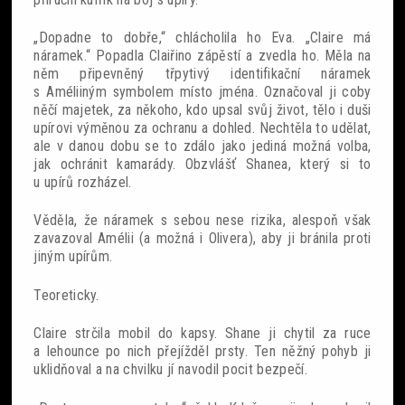
„Dopadne to dobře,“ chlácholila ho Eva. „Claire má
náramek.“ Popadla Claiřino zápěstí a zvedla ho. Měla na
něm připevněný třpytivý identifikační náramek
s Améliiným symbolem místo jména. Označoval ji coby
něčí majetek, za někoho, kdo upsal svůj život, tělo i duši
upírovi výměnou za ochranu a dohled. Nechtěla to udělat,
ale v danou dobu se to zdálo jako jediná možná volba,
jak ochránit kamarády. Obzvlášť Shanea, který si to
u upírů rozházel.
Věděla, že náramek s sebou nese rizika, alespoň však
zavazoval Amélii (a možná i Olivera), aby ji bránila proti
jiným upírům.
Teoreticky.
Claire strčila mobil do kapsy. Shane ji chytil za ruce
a lehounce po nich přejížděl prsty. Ten něžný pohyb ji
uklidňoval a na chvilku jí navodil pocit bezpečí.