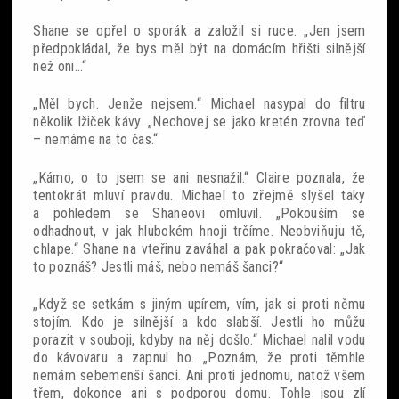
Shane se opřel o sporák a založil si ruce. „Jen jsem
předpokládal, že bys měl být na domácím hřišti silnější
než oni…“
„Měl bych. Jenže nejsem.“ Michael nasypal do filtru
několik lžiček kávy. „Nechovej se jako kretén zrovna teď
– nemáme na to čas.“
„Kámo, o to jsem se ani nesnažil.“ Claire poznala, že
tentokrát mluví pravdu. Michael to zřejmě slyšel taky
a pohledem se Shaneovi omluvil. „Pokouším se
odhadnout, v jak hlubokém hnoji trčíme. Neobviňuju tě,
chlape.“ Shane na vteřinu zaváhal a pak pokračoval: „Jak
to poznáš? Jestli máš, nebo nemáš šanci?“
„Když se setkám s jiným upírem, vím, jak si proti němu
stojím. Kdo je silnější a kdo slabší. Jestli ho můžu
porazit v souboji, kdyby na něj došlo.“ Michael nalil vodu
do kávovaru a zapnul ho. „Poznám, že proti těmhle
nemám sebemenší šanci. Ani proti jednomu, natož všem
třem, dokonce ani s podporou domu. Tohle jsou zlí