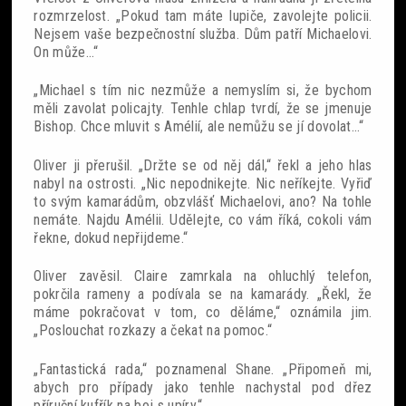
rozmrzelost. „Pokud tam máte lupiče, zavolejte policii.
Nejsem vaše bezpečnostní služba. Dům patří Michaelovi.
On může…“
„Michael s tím nic nezmůže a nemyslím si, že bychom
měli zavolat policajty. Tenhle chlap tvrdí, že se jmenuje
Bishop. Chce mluvit s Amélií, ale nemůžu se jí dovolat…“
Oliver ji přerušil. „Držte se od něj dál,“ řekl a jeho hlas
nabyl na ostrosti. „Nic nepodnikejte. Nic neříkejte. Vyřiď
to svým kamarádům, obzvlášť Michaelovi, ano? Na tohle
nemáte. Najdu Amélii. Udělejte, co vám říká, cokoli vám
řekne, dokud nepřijdeme.“
Oliver zavěsil. Claire zamrkala na ohluchlý telefon,
pokrčila rameny a podívala se na kamarády. „Řekl, že
máme pokračovat v tom, co děláme,“ oznámila jim.
„Poslouchat rozkazy a čekat na pomoc.“
„Fantastická rada,“ poznamenal Shane. „Připomeň mi,
abych pro případy jako tenhle nachystal pod dřez
příruční kufřík na boj s upíry.“