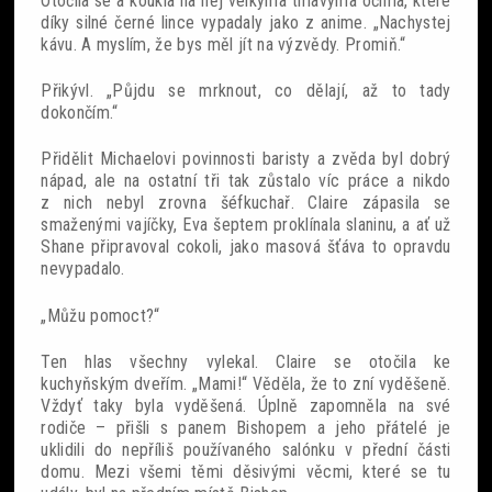
Otočila se a koukla na něj velkýma tmavýma očima, které
díky silné černé lince vypadaly jako z anime. „Nachystej
kávu. A myslím, že bys měl jít na výzvědy. Promiň.“
Přikývl. „Půjdu se mrknout, co dělají, až to tady
dokončím.“
Přidělit Michaelovi povinnosti baristy a zvěda byl dobrý
nápad, ale na ostatní tři tak zůstalo víc práce a nikdo
z nich nebyl zrovna šéfkuchař. Claire zápasila se
smaženými vajíčky, Eva šeptem proklínala slaninu, a ať už
Shane připravoval cokoli, jako masová šťáva to opravdu
nevypadalo.
„Můžu pomoct?“
Ten hlas všechny vylekal. Claire se otočila ke
kuchyňským dveřím. „Mami!“ Věděla, že to zní vyděšeně.
Vždyť taky byla vyděšená. Úplně zapomněla na své
rodiče – přišli s panem Bishopem a jeho přátelé je
uklidili do nepříliš používaného salónku v přední části
domu. Mezi všemi těmi děsivými věcmi, které se tu