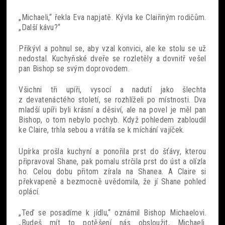
„Michaeli,“ řekla Eva napjatě. Kývla ke Claiřiným rodičům.
„Další kávu?“
Přikývl a pohnul se, aby vzal konvici, ale ke stolu se už
nedostal. Kuchyňské dveře se rozletěly a dovnitř vešel
pan Bishop se svým doprovodem.
Všichni tři upíři, vysocí a nadutí jako šlechta
z devatenáctého století, se rozhlíželi po místnosti. Dva
mladší upíři byli krásní a děsiví, ale na povel je měl pan
Bishop, o tom nebylo pochyb. Když pohledem zabloudil
ke Claire, trhla sebou a vrátila se k míchání vajíček.
Upírka prošla kuchyní a ponořila prst do šťávy, kterou
připravoval Shane, pak pomalu strčila prst do úst a olízla
ho. Celou dobu přitom zírala na Shanea. A Claire si
překvapeně a bezmocně uvědomila, že jí Shane pohled
oplácí.
„Teď se posadíme k jídlu,“ oznámil Bishop Michaelovi.
„Budeš mít to potěšení nás obsloužit, Michaeli.