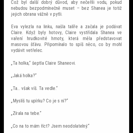
Což byl další dobrý důvod, aby nečeřili vodu, pokud
nebudou bezpodmínečně muset – bez Shanea je totiž
jejich obrana vážně v pytli.
Eva vylezla na linku, našla talíře a začala je podávat
Claire. Když byly hotovy, Claire vystřídala Shanea ve
vaření hrudkovité hmoty, která měla představovat
masovou šťávu. Připomínalo to spíš něco, co by mohl
vydávit vetřelec.
„Ta holka,“ šeptla Claire Shaneovi.
„Jaká holka?“
„Ta… však víš. Ta vedle.“
„Myslíš tu upírku? Co je s ní?“
„Zírala na tebe.“
„Co na to mám říct? Jsem neodolatelný.“