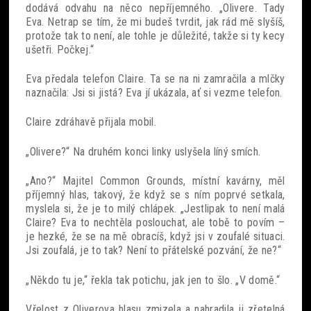
dodává odvahu na něco nepříjemného. „Olivere. Tady
Eva. Netrap se tím, že mi budeš tvrdit, jak rád mě slyšíš,
protože tak to není, ale tohle je důležité, takže si ty kecy
ušetři. Počkej.“
Eva předala telefon Claire. Ta se na ni zamračila a mlčky
naznačila: Jsi si jistá? Eva jí ukázala, ať si vezme telefon.
Claire zdráhavě přijala mobil.
„Olivere?“ Na druhém konci linky uslyšela líný smích.
„Ano?“ Majitel Common Grounds, místní kavárny, měl
příjemný hlas, takový, že když se s ním poprvé setkala,
myslela si, že je to milý chlápek. „Jestlipak to není malá
Claire? Eva to nechtěla poslouchat, ale tobě to povím –
je hezké, že se na mě obracíš, když jsi v zoufalé situaci.
Jsi zoufalá, je to tak? Není to přátelské pozvání, že ne?“
„Někdo tu je,“ řekla tak potichu, jak jen to šlo. „V domě.“
Vřelost z Oliverova hlasu zmizela a nahradila ji zřetelná