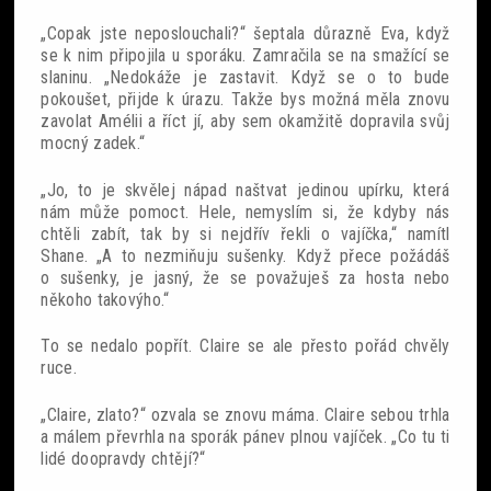
„Copak jste neposlouchali?“ šeptala důrazně Eva, když
se k nim připojila u sporáku. Zamračila se na smažící se
slaninu. „Nedokáže je zastavit. Když se o to bude
pokoušet, přijde k úrazu. Takže bys možná měla znovu
zavolat Amélii a říct jí, aby sem okamžitě dopravila svůj
mocný zadek.“
„Jo, to je skvělej nápad naštvat jedinou upírku, která
nám může pomoct. Hele, nemyslím si, že kdyby nás
chtěli zabít, tak by si nejdřív řekli o vajíčka,“ namítl
Shane. „A to nezmiňuju sušenky. Když přece požádáš
o sušenky, je jasný, že se považuješ za hosta nebo
někoho takovýho.“
To se nedalo popřít. Claire se ale přesto pořád chvěly
ruce.
„Claire, zlato?“ ozvala se znovu máma. Claire sebou trhla
a málem převrhla na sporák pánev plnou vajíček. „Co tu ti
lidé doopravdy chtějí?“