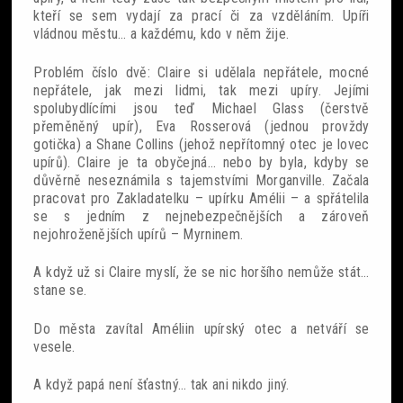
kteří se sem vydají za prací či za vzděláním. Upíři
Sobotní srdcovky
vládnou městu… a každému, kdo v něm žije.
Problém číslo dvě: Claire si udělala nepřátele, mocné
nepřátele, jak mezi lidmi, tak mezi upíry. Jejími
spolubydlícími jsou teď Michael Glass (čerstvě
přeměněný upír), Eva Rosserová (jednou provždy
gotička) a Shane Collins (jehož nepřítomný otec je lovec
Povídky
upírů). Claire je ta obyčejná… nebo by byla, kdyby se
důvěrně neseznámila s tajemstvími Morganville. Začala
Blackout
pracovat pro Zakladatelku – upírku Amélii – a spřátelila
se s jedním z nejnebezpečnějších a zároveň
nejohroženějších upírů – Myrninem.
A když už si Claire myslí, že se nic horšího nemůže stát…
stane se.
Do města zavítal Améliin upírský otec a netváří se
vesele.
A když papá není šťastný… tak ani nikdo jiný.