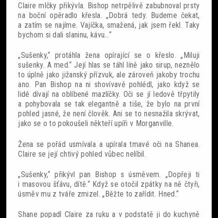
Claire mlčky přikývla. Bishop netrpělivě zabubnoval prsty
na boční opěradlo křesla. „Dobrá tedy. Budeme čekat,
a zatím se najíme. Vajíčka, smažená, jak jsem řekl. Taky
bychom si dali slaninu, kávu…“
„Sušenky,“ protáhla žena opírající se o křeslo. „Miluji
sušenky. A med.“ Její hlas se táhl líně jako sirup, neznělo
to úplně jako jižanský přízvuk, ale zároveň jakoby trochu
ano. Pan Bishop na ni shovívavě pohlédl, jako když se
lidé dívají na oblíbené mazlíčky. Oči se jí ledově třpytily
a pohybovala se tak elegantně a tiše, že bylo na první
pohled jasné, že není člověk. Ani se to nesnažila skrývat,
jako se o to pokoušeli někteří upíři v Morganville.
Žena se pořád usmívala a upírala tmavé oči na Shanea.
Claire se její chtivý pohled vůbec nelíbil.
„Sušenky,“ přikývl pan Bishop s úsměvem. „Dopřeji ti
i masovou šťávu, dítě.“ Když se otočil zpátky na ně čtyři,
úsměv mu z tváře zmizel. „Běžte to zařídit. Hned.“
Shane popadl Claire za ruku a v podstatě ji do kuchyně