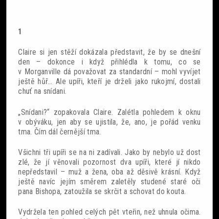
1
Claire si jen stěží dokázala představit, že by se dnešní
den – dokonce i když přihlédla k tomu, co se
v Morganville dá považovat za standardní – mohl vyvíjet
ještě hůř… Ale upíři, kteří je drželi jako rukojmí, dostali
chuť na snídani.
„Snídani?“ zopakovala Claire. Zalétla pohledem k oknu
v obýváku, jen aby se ujistila, že, ano, je pořád venku
tma. Čím dál černější tma.
Všichni tři upíři se na ni zadívali. Jako by nebylo už dost
zlé, že jí věnovali pozornost dva upíři, které jí nikdo
nepředstavil – muž a žena, oba až děsivě krásní. Když
ještě navíc jejím směrem zaletěly studené staré oči
pana Bishopa, zatoužila se skrčit a schovat do kouta.
Vydržela ten pohled celých pět vteřin, než uhnula očima.