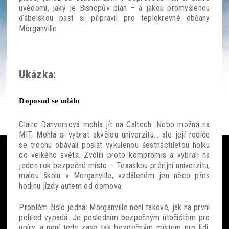
uvědomí, jaký je Bishopův plán – a jakou promyšlenou
ďábelskou past si připravil pro teplokrevné občany
Morganville...
Ze světa
Ukázka:
Čteme si
Doposud se událo
SF akce
Claire Danversová mohla jít na Caltech. Nebo možná na
Galerie
MIT. Mohla si vybrat skvělou univerzitu… ale její rodiče
se trochu obávali poslat vykulenou šestnáctiletou holku
Lidé
do velkého světa. Zvolili proto kompromis a vybrali na
jeden rok bezpečné místo – Texaskou prérijní univerzitu,
malou školu v Morganville, vzdáleném jen něco přes
Sloupek
hodinu jízdy autem od domova.
Ankety
Problém číslo jedna: Morganville není takové, jak na první
pohled vypadá. Je posledním bezpečným útočištěm pro
Nedělník
upíry, a není tedy zase tak bezpečným místem pro lidi,