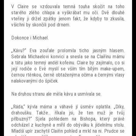
V Claire se vzdouvala temná touha skočit na toho
starého zlého chlapa a vyškrábat mu oči. Dvě dlouhé
vteřiny ji držel zpátky jenom fakt, že kdyby to zkusila,
všichni by skončili pod drnem.
Dokonce i Michael.
„Kávu?“ Eva zoufale prolomila ticho jasným hlasem.
Sebrala Michaelovi konvici a snesla se na Claiřinu mámu
a tátu jako temný anděl kofeinu. Claire by zajímalo, co si
její rodiče o Evě myslí se vším tím bílým make-upem,
černou rtěnkou, černě obtaženýma očima a černými vlasy
nalakovanými do špiček.
Na druhou stranu ale měla kávu a usmívala se.
„Ráda,“ kývla máma a váhavě jí úsměv oplatila. „Díky,
drahoušku. Takže… říkala jsi, že ten muž je tvůj
příbuzný?“ Sjela pohledem na Bishopa, který právě
odcházel z kuchyně a mířil do obýváku k jídelnímu stolu.
Mladší upír zachytil Claiřin pohled a mrkl na ni. Prudce se