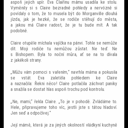
aspoň jejich upír. Eva Claiřinu mámu usadila ke stolu.
Vyměnily si s Claire bezradné pohledy a nervózně si
povídaly o tom, že to musela být do Morganville dlouhá
jízda, jak je hezké, že se rodiče stěhují do města,
a jakou má Claire radost, že je tu bude mít. A tak
podobně.
Claire otupěle míchala vajíčka na pánvi. Tohle se nemůže
dít. Moji rodiče tu nemůžou zůstat. Ne teď. Ne
s Bishopem. Byla to noční můra, ať se na to dívala
z jakékoli strany.
„Můžu vám pomoci s vařením,“ navrhla máma a pokusila
se vstát. Eva zaletěla pohledem ke Claire
a naznačila: Řekni něco! Claire potlačila záchvat paniky
a snažila se dostat hlas aspoň trochu pod kontrolu.
„Ne, mami,“ řekla Claire. „To je v pohodě. Zvládáme to.
Hele, připravujeme toho víc, jestli jste s tátou hladoví.
Jen seď a odpočívej.“
Její mámě, která je za jiných okolností vládkyní kuchyně