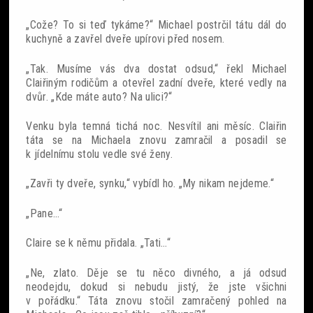
„Cože? To si teď tykáme?“ Michael postrčil tátu dál do
kuchyně a zavřel dveře upírovi před nosem.
„Tak. Musíme vás dva dostat odsud,“ řekl Michael
Claiřiným rodičům a otevřel zadní dveře, které vedly na
dvůr. „Kde máte auto? Na ulici?“
Venku byla temná tichá noc. Nesvítil ani měsíc. Claiřin
táta se na Michaela znovu zamračil a posadil se
k jídelnímu stolu vedle své ženy.
„Zavři ty dveře, synku,“ vybídl ho. „My nikam nejdeme.“
„Pane…“
Claire se k němu přidala. „Tati…“
„Ne, zlato. Děje se tu něco divného, a já odsud
neodejdu, dokud si nebudu jistý, že jste všichni
v pořádku.“ Táta znovu stočil zamračený pohled na