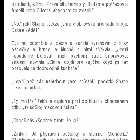
parchanti, kámo. Pravá síla temnoty. Budeme potřebovat
Amélii nebo Olivera, abychom to zvládli.“
„No,“ řekl Shane, „takže jsme v obrovské hromadě hnoje.
Dobré vědět.“
Eva ho odstrčila z cesty a začala vytahovat z linky
pánvičky a hrnce a hlučně s nimi třískala. „Jestli
nebudeme bojovat, měli bychom začít připravovat
snídani,“ navrhla. „Claire, dojdi pro vajíčka, když jsi nás
pasovala na dobrovolné kuchaře.“
„Lepší než nás nabídnout jako snídani,“ podotkl Shane
a Eva si odfrkla.
„Ty, mistře,“ řekla a zapíchla prst do hrudi v obnošeném
triku, „ty udělej masovou šťávu.“
„Chceš nás všechny zabít, že jo?“
„Zmlkni. Já připravím sušenky a slaninu. Michaeli…“