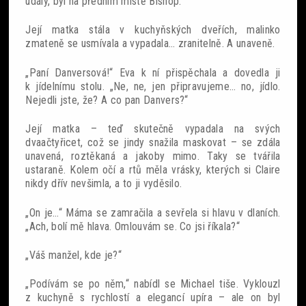
udály, byl na předním místě Bishop.
Její matka stála v kuchyňských dveřích, malinko
zmateně se usmívala a vypadala… zranitelně. A unaveně.
„Paní Danversová!“ Eva k ní přispěchala a dovedla ji
k jídelnímu stolu. „Ne, ne, jen připravujeme… no, jídlo.
Nejedli jste, že? A co pan Danvers?“
Její matka – teď skutečně vypadala na svých
dvaačtyřicet, což se jindy snažila maskovat – se zdála
unavená, roztěkaná a jakoby mimo. Taky se tvářila
ustaraně. Kolem očí a rtů měla vrásky, kterých si Claire
nikdy dřív nevšimla, a to ji vyděsilo.
„On je…“ Máma se zamračila a sevřela si hlavu v dlaních.
„Ach, bolí mě hlava. Omlouvám se. Co jsi říkala?“
„Váš manžel, kde je?“
„Podívám se po něm,“ nabídl se Michael tiše. Vyklouzl
z kuchyně s rychlostí a elegancí upíra – ale on byl