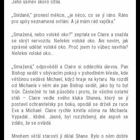
Jeho úsměv skoro cítila.
„Snídaně,“ pronesl měkce, „je něco, co se jí ráno. Ráno
pro upíry neznamená svítání. A já mám rád vajíčka.“
„Smažená, nebo volské oko?“ zeptala se Claire a snažila
se skrýt nervozitu. Neřekni volské oko. Ani nevím, jak
správně udělat volské oko. Proč jsem to vůbec navrhla?
Neřekni volské oko…
„Smažená,“ odpověděl a Claire si oddechla úlevou. Pan
Bishop seděl v obývacím pokoji v pohodlném křesle, kde
většinou sedává Michael, když hraje na kytaru. Na rozdíl
od Michaela v něm ale pan Bishop seděl, jako by to byl
trůn. Částečně to tak působilo i proto, že všichni ostatní
stáli – Claire vedle svého kluka Shanea, který se jí
postavil ochranitelsky po boku, opodál se drželi za ruce
Eva a Michael. Claire rychle kmitla očima na Michaela.
Vypadal… klidně. Jasně, byl rozzlobený, ale aspoň se
zdálo, že se ovládá.
Mnohem větší starosti jí dělal Shane. Bylo o něm dobře