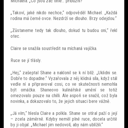
Michaela. „Co jsou zač tihle… příbuzní?“
„Takoví, jaké nikdo nechce,“ odpověděl Michael. „Každá
rodina má černé ovce. Nezdrží se dlouho. Brzy odejdou.“
„Zůstaneme tedy tak dlouho, dokud tu budou oni,“ řekl
otec.
Claire se snažila soustředit na míchaná vajíčka.
Ruce se jí třásly.
„Hej,“ zašeptal Shane a naklonil se k ní blíž. „Uklidni se.
Dobře to dopadne.“ Vyzařovala z něj klidná síla, když stál
vedle ní a připravoval cosi, co ve skutečnosti nemohla
být omáčka. Shaneovo kulinářské umění se totiž
omezovalo pouze na chilli. Ale aspoň se snažil, což byla
novinka, a dokazovalo to, že jejich situaci bere vážně.
„Já vím,“ hlesla Claire a polkla. Shane se otíral paží o její
– zcela záměrně. Kdyby neměl plné ruce, docela určitě
by ji objal. „Michael jim nedovolí, aby nám ublížili.“