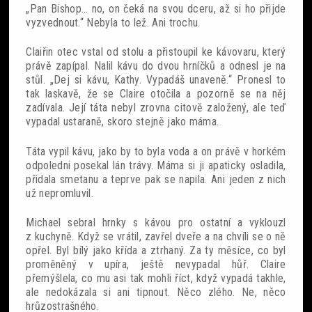
„Pan Bishop… no, on čeká na svou dceru, až si ho přijde
vyzvednout.“ Nebyla to lež. Ani trochu.
Claiřin otec vstal od stolu a přistoupil ke kávovaru, který
právě zapípal. Nalil kávu do dvou hrníčků a odnesl je na
stůl. „Dej si kávu, Kathy. Vypadáš unaveně.“ Pronesl to
tak laskavě, že se Claire otočila a pozorně se na něj
zadívala. Její táta nebyl zrovna citově založený, ale teď
vypadal ustaraně, skoro stejně jako máma.
Táta vypil kávu, jako by to byla voda a on právě v horkém
odpoledni posekal lán trávy. Máma si ji apaticky osladila,
přidala smetanu a teprve pak se napila. Ani jeden z nich
už nepromluvil.
Michael sebral hrnky s kávou pro ostatní a vyklouzl
z kuchyně. Když se vrátil, zavřel dveře a na chvíli se o ně
opřel. Byl bílý jako křída a ztrhaný. Za ty měsíce, co byl
proměněný v upíra, ještě nevypadal hůř. Claire
přemýšlela, co mu asi tak mohli říct, když vypadá takhle,
ale nedokázala si ani tipnout. Něco zlého. Ne, něco
hrůzostrašného.