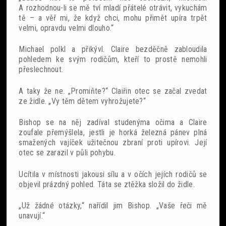
A rozhodnou-li se mě tví mladí přátelé otrávit, vykuchám
tě – a věř mi, že když chci, mohu přimět upíra trpět
velmi, opravdu velmi dlouho.“
Michael polkl a přikývl. Claire bezděčně zabloudila
pohledem ke svým rodičům, kteří to prostě nemohli
přeslechnout.
A taky že ne. „Promiňte?“ Claiřin otec se začal zvedat
ze židle. „Vy těm dětem vyhrožujete?“
Bishop se na něj zadíval studenýma očima a Claire
zoufale přemýšlela, jestli je horká železná pánev plná
smažených vajíček užitečnou zbraní proti upírovi. Její
otec se zarazil v půli pohybu.
Ucítila v místnosti jakousi sílu a v očích jejích rodičů se
objevil prázdný pohled. Táta se ztěžka složil do židle.
„Už žádné otázky,“ nařídil jim Bishop. „Vaše řeči mě
unavují.“