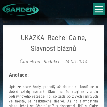
Jump to navigation
Fantasy
Domů
Jste
Sci-fi
zde
UKÁZKA: Rachel Caine,
Horor
Slavnost bláznů
Literární vyhlídky
Článek od:
Redakce
-
24.05.2014
Hry
Anotace:
Fantasy
Upír ze staré školy, prohnilý až do morku kostí, se o
dobré vztahy nestará. Stačí mu, že stojí na vrcholu
Sci-fi
potravinového řetězce. To, co žádá po živých i mrtvých
ve městě, je neskutečně děsivé. Až na slavnostním
plese, jehož se účastní upíři v doprovodu lidí, si Claire