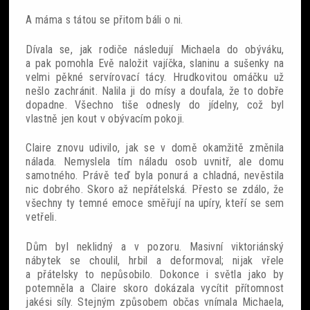
A máma s tátou se přitom báli o ni.
Dívala se, jak rodiče následují Michaela do obýváku,
a pak pomohla Evě naložit vajíčka, slaninu a sušenky na
velmi pěkné servírovací tácy. Hrudkovitou omáčku už
nešlo zachránit. Nalila ji do mísy a doufala, že to dobře
dopadne. Všechno tiše odnesly do jídelny, což byl
vlastně jen kout v obývacím pokoji.
Claire znovu udivilo, jak se v domě okamžitě změnila
nálada. Nemyslela tím náladu osob uvnitř, ale domu
samotného. Právě teď byla ponurá a chladná, nevěstila
nic dobrého. Skoro až nepřátelská. Přesto se zdálo, že
všechny ty temné emoce směřují na upíry, kteří se sem
vetřeli.
Dům byl neklidný a v pozoru. Masivní viktoriánský
nábytek se choulil, hrbil a deformoval; nijak vřele
a přátelsky to nepůsobilo. Dokonce i světla jako by
potemněla a Claire skoro dokázala vycítit přítomnost
jakési síly. Stejným způsobem občas vnímala Michaela,