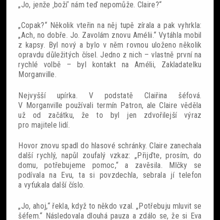
„Jo, jenže ‚boží‘ nám teď nepomůže. Claire?“
„Copak?“ Několik vteřin na něj tupě zírala a pak vyhrkla:
„Ach, no dobře. Jo. Zavolám znovu Amélii.“ Vytáhla mobil
z kapsy. Byl nový a bylo v něm rovnou uloženo několik
opravdu důležitých čísel. Jedno z nich – vlastně první na
rychlé volbě – byl kontakt na Amélii, Zakladatelku
Morganville.
Nejvyšší upírka. V podstatě Claiřina šéfová.
V Morganville používali termín Patron, ale Claire věděla
už od začátku, že to byl jen zdvořilejší výraz
pro majitele lidí.
Hovor znovu spadl do hlasové schránky. Claire zanechala
další rychlý, napůl zoufalý vzkaz: „Přijďte, prosím, do
domu, potřebujeme pomoc,“ a zavěsila. Mlčky se
podívala na Evu, ta si povzdechla, sebrala jí telefon
a vyťukala další číslo.
„Jo, ahoj,“ řekla, když to někdo vzal. „Potřebuju mluvit se
šéfem.“ Následovala dlouhá pauza a zdálo se, že si Eva