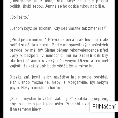
„Dostaneme se z toho,“ řekl. Když se ji ale pokusil
políbit, škubl sebou. Jemně se ho dotkla rukou na břiše.
„Bolí tě to.“
„Jenom když se skloním. Kdy ses vlastně tak zmenšila?“
„Před pěti minutami.“ Převrátila oči a hrála hru s ním, ale
pořád si dělala starosti. Podle morganvillských upírských
pravidel by měl být Shane během rekonvalescence před
upíry v bezpečí. V nemocnici mu na zápěstí dali bílý
plastový náramek s velkým červeným křížem a ten měl
zajistit, že každý upír bude vědět, že je mimo hru.
Otázka zní, jestli jejich návštěva hraje podle pravidel.
Pan Bishop možná ne. Nebyl z Morganville. Byl někým
jiným. Někým mnohem horším.
„Shane, myslím to vážně. Jak ti je?“ zeptala se šeptem,
aby to dolehlo jen k jeho uším. Prohrábl jí vlasy a políbil
Přihlášení
ji na temeno hlavy.