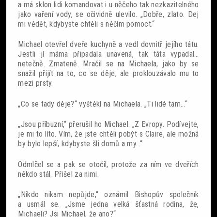
a má sklon lidi komandovat i u něčeho tak nezkazitelného
jako vaření vody, se očividně ulevilo. „Dobře, zlato. Dej
mi vědět, kdybyste chtěli s něčím pomoct.“
Michael otevřel dveře kuchyně a vedl dovnitř jejího tátu.
Jestli jí máma připadala unavená, tak táta vypadal…
netečně. Zmateně. Mračil se na Michaela, jako by se
snažil přijít na to, co se děje, ale proklouzávalo mu to
mezi prsty.
„Co se tady děje?“ vyštěkl na Michaela. „Ti lidé tam…“
„Jsou příbuzní,“ přerušil ho Michael. „Z Evropy. Podívejte,
je mi to líto. Vím, že jste chtěli pobýt s Claire, ale možná
by bylo lepší, kdybyste šli domů a my…“
Odmlčel se a pak se otočil, protože za ním ve dveřích
někdo stál. Přišel za nimi.
„Nikdo nikam nepůjde,“ oznámil Bishopův společník
a usmál se. „Jsme jedna velká šťastná rodina, že,
Michaeli? Jsi Michael, že ano?“