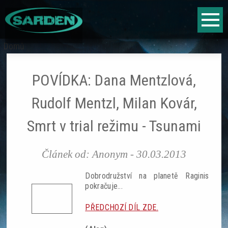
Jump to navigation
Fantasy
Domů
Jste
Sci-fi
zde
POVÍDKA: Dana Mentzlová,
Horor
Rudolf Mentzl, Milan Kovár,
Literární vyhlídky
Smrt v trial režimu - Tsunami
Hry
Článek od:
Anonym
-
30.03.2013
Fantasy
Dobrodružství na planetě Raginis
pokračuje...
Sci-fi
PŘEDCHOZÍ DÍL ZDE.