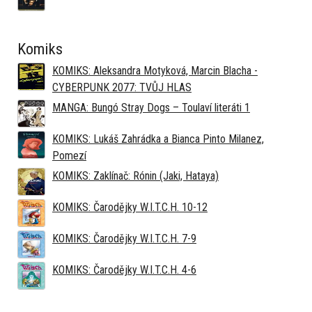
Komiks
KOMIKS: Aleksandra Motyková, Marcin Blacha -
CYBERPUNK 2077: TVŮJ HLAS
MANGA: Bungó Stray Dogs – Toulaví literáti 1
KOMIKS: Lukáš Zahrádka a Bianca Pinto Milanez,
Pomezí
KOMIKS: Zaklínač: Rónin (Jaki, Hataya)
KOMIKS: Čarodějky W.I.T.C.H. 10-12
KOMIKS: Čarodějky W.I.T.C.H. 7-9
KOMIKS: Čarodějky W.I.T.C.H. 4-6