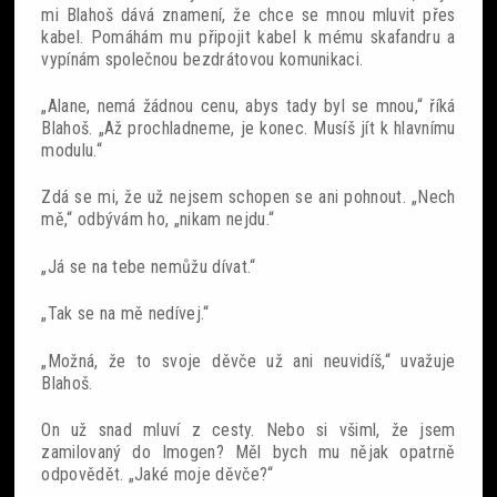
mi Blahoš dává znamení, že chce se mnou mluvit přes
kabel. Pomáhám mu připojit kabel k mému skafandru a
vypínám společnou bezdrátovou komunikaci.
„Alane, nemá žádnou cenu, abys tady byl se mnou,“ říká
Blahoš. „Až prochladneme, je konec. Musíš jít k hlavnímu
modulu.“
Zdá se mi, že už nejsem schopen se ani pohnout. „Nech
mě,“ odbývám ho, „nikam nejdu.“
„Já se na tebe nemůžu dívat.“
„Tak se na mě nedívej.“
„Možná, že to svoje děvče už ani neuvidíš,“ uvažuje
Blahoš.
On už snad mluví z cesty. Nebo si všiml, že jsem
zamilovaný do Imogen? Měl bych mu nějak opatrně
odpovědět. „Jaké moje děvče?“