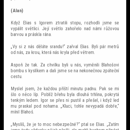
(Alan)
Když Elias s Igorem ztratili stopu, rozhodli jsme se
vypálit světlici. Její světlo zahořelo nad námi růžovou
barvou a práskla rána.
„Vy si z nás děláte srandu!“ zařval Elias. Byli pár metrů
od nás, za krou, která nás kryla před větrem.
Aspoň že tak. Za chvilku byli u nás, vyměnili Blahošovi
bombu s kyslíkem a dali jsme se na nekonečnou zpáteční
cestu.
Myslel jsem, že každou příští minutu padnu. Pak se mi
šlo o něco líp. Poblíž břehu byla dlouhá trhlina, pokrytá
tenkým ledem. Igor se přes ni pustil a přešel, i když led
mu praskal pod nohama. „Kluci, tohle nevypadá dobře,“
mínil Blahoš.
„Myslíš, že je to moc nebezpečné?“ ptal se Elias. „Zatím