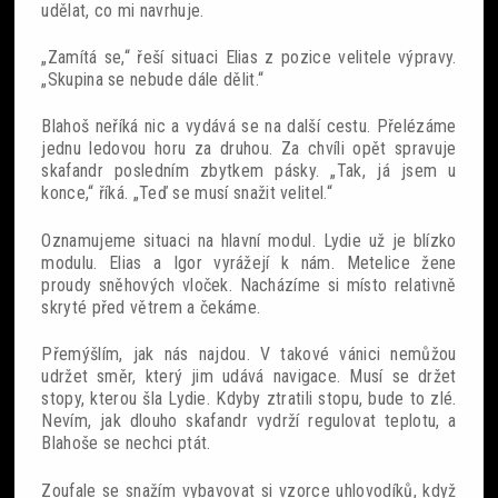
udělat, co mi navrhuje.
„Zamítá se,“ řeší situaci Elias z pozice velitele výpravy.
„Skupina se nebude dále dělit.“
Blahoš neříká nic a vydává se na další cestu. Přelézáme
jednu ledovou horu za druhou. Za chvíli opět spravuje
skafandr posledním zbytkem pásky. „Tak, já jsem u
konce,“ říká. „Teď se musí snažit velitel.“
Oznamujeme situaci na hlavní modul. Lydie už je blízko
modulu. Elias a Igor vyrážejí k nám. Metelice žene
proudy sněhových vloček. Nacházíme si místo relativně
skryté před větrem a čekáme.
Přemýšlím, jak nás najdou. V takové vánici nemůžou
udržet směr, který jim udává navigace. Musí se držet
stopy, kterou šla Lydie. Kdyby ztratili stopu, bude to zlé.
Nevím, jak dlouho skafandr vydrží regulovat teplotu, a
Blahoše se nechci ptát.
Zoufale se snažím vybavovat si vzorce uhlovodíků, když