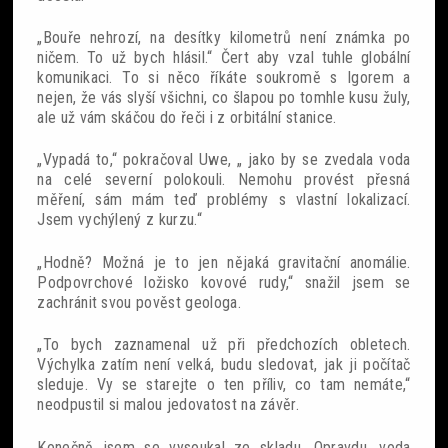
„Bouře nehrozí, na desítky kilometrů není známka po
ničem. To už bych hlásil.“ Čert aby vzal tuhle globální
komunikaci. To si něco říkáte soukromě s Igorem a
nejen, že vás slyší všichni, co šlapou po tomhle kusu žuly,
ale už vám skáčou do řeči i z orbitální stanice.
„Vypadá to,“ pokračoval Uwe, „ jako by se zvedala voda
na celé severní polokouli. Nemohu provést přesná
měření, sám mám teď problémy s vlastní lokalizací.
Jsem vychýlený z kurzu.“
„Hodně? Možná je to jen nějaká gravitační anomálie.
Podpovrchové ložisko kovové rudy,“ snažil jsem se
zachránit svou pověst geologa.
„To bych zaznamenal už při předchozích obletech.
Výchylka zatím není velká, budu sledovat, jak ji počítač
sleduje. Vy se starejte o ten příliv, co tam nemáte,“
neodpustil si malou jedovatost na závěr.
Konečně jsem se vysoukal ze skladu. Opravdu, voda