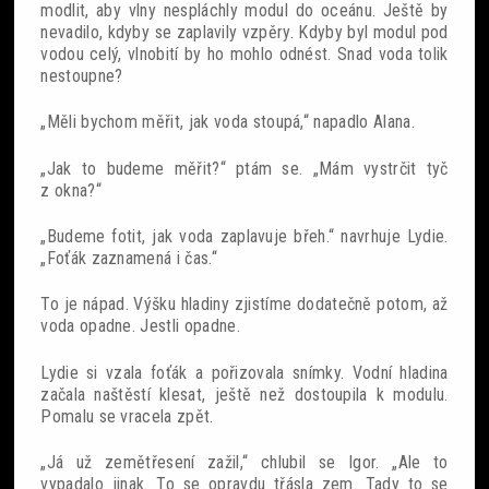
modlit, aby vlny nespláchly modul do oceánu. Ještě by
nevadilo, kdyby se zaplavily vzpěry. Kdyby byl modul pod
vodou celý, vlnobití by ho mohlo odnést. Snad voda tolik
nestoupne?
„Měli bychom měřit, jak voda stoupá,“ napadlo Alana.
„Jak to budeme měřit?“ ptám se. „Mám vystrčit tyč
z okna?“
„Budeme fotit, jak voda zaplavuje břeh.“ navrhuje Lydie.
„Foťák zaznamená i čas.“
To je nápad. Výšku hladiny zjistíme dodatečně potom, až
voda opadne. Jestli opadne.
Lydie si vzala foťák a pořizovala snímky. Vodní hladina
začala naštěstí klesat, ještě než dostoupila k modulu.
Pomalu se vracela zpět.
„Já už zemětřesení zažil,“ chlubil se Igor. „Ale to
vypadalo jinak. To se opravdu třásla zem. Tady to se