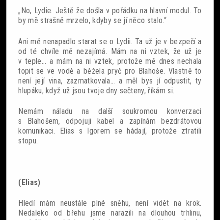
„No, Lydie. Ještě že došla v pořádku na hlavní modul. To
by mě strašně mrzelo, kdyby se jí něco stalo.“
Ani mě nenapadlo starat se o Lydii. Ta už je v bezpečí a
od té chvíle mě nezajímá. Mám na ni vztek, že už je
v teple... a mám na ni vztek, protože mě dnes nechala
topit se ve vodě a běžela pryč pro Blahoše. Vlastně to
není její vina, zazmatkovala... a měl bys jí odpustit, ty
hlupáku, když už jsou tvoje dny sečteny, říkám si.
Nemám náladu na další soukromou konverzaci
s Blahošem, odpojuji kabel a zapínám bezdrátovou
komunikaci. Elias s Igorem se hádají, protože ztratili
stopu.
(Elias)
Hledí mám neustále plné sněhu, není vidět na krok.
Nedaleko od břehu jsme narazili na dlouhou trhlinu,