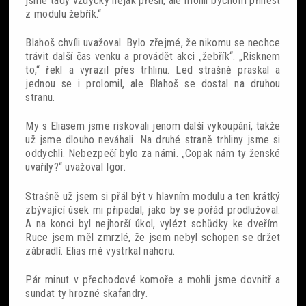
jsme tady vždycky nějak přešli, ale mohli bychom přinést
z modulu žebřík.“
Blahoš chvíli uvažoval. Bylo zřejmé, že nikomu se nechce
trávit další čas venku a provádět akci „žebřík“. „Risknem
to,“ řekl a vyrazil přes trhlinu. Led strašně praskal a
jednou se i prolomil, ale Blahoš se dostal na druhou
stranu.
My s Eliasem jsme riskovali jenom další vykoupání, takže
už jsme dlouho neváhali. Na druhé straně trhliny jsme si
oddychli. Nebezpečí bylo za námi. „Copak nám ty ženské
uvařily?“ uvažoval Igor.
Strašně už jsem si přál být v hlavním modulu a ten krátký
zbývající úsek mi připadal, jako by se pořád prodlužoval.
A na konci byl nejhorší úkol, vylézt schůdky ke dveřím.
Ruce jsem měl zmrzlé, že jsem nebyl schopen se držet
zábradlí. Elias mě vystrkal nahoru.
Pár minut v přechodové komoře a mohli jsme dovnitř a
sundat ty hrozné skafandry.