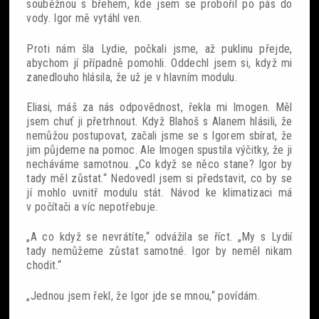
souběžnou s břehem, kde jsem se probořil po pás do
vody. Igor mě vytáhl ven.
Proti nám šla Lydie, počkali jsme, až puklinu přejde,
abychom jí případně pomohli. Oddechl jsem si, když mi
zanedlouho hlásila, že už je v hlavním modulu.
Eliasi, máš za nás odpovědnost, řekla mi Imogen. Měl
jsem chuť ji přetrhnout. Když Blahoš s Alanem hlásili, že
nemůžou postupovat, začali jsme se s Igorem sbírat, že
jim půjdeme na pomoc. Ale Imogen spustila výčitky, že ji
necháváme samotnou. „Co když se něco stane? Igor by
tady měl zůstat.“ Nedovedl jsem si představit, co by se
jí mohlo uvnitř modulu stát. Návod ke klimatizaci má
v počítači a víc nepotřebuje.
„A co když se nevrátíte,“ odvážila se říct. „My s Lydií
tady nemůžeme zůstat samotné. Igor by neměl nikam
chodit.“
„Jednou jsem řekl, že Igor jde se mnou,“ povídám.