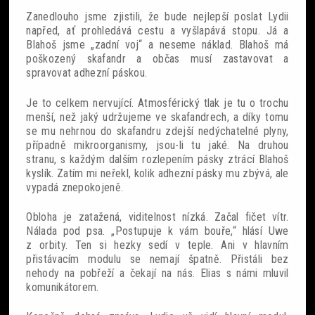
Zanedlouho jsme zjistili, že bude nejlepší poslat Lydii
Sobotní srdcovky
napřed, ať prohledává cestu a vyšlapává stopu. Já a
Blahoš jsme „zadní voj“ a neseme náklad. Blahoš má
poškozený skafandr a občas musí zastavovat a
spravovat adhezní páskou.
Je to celkem nervující. Atmosférický tlak je tu o trochu
menší, než jaký udržujeme ve skafandrech, a díky tomu
Povídky
se mu nehrnou do skafandru zdejší nedýchatelné plyny,
případně mikroorganismy, jsou-li tu jaké. Na druhou
Blackout
stranu, s každým dalším rozlepením pásky ztrácí Blahoš
kyslík. Zatím mi neřekl, kolik adhezní pásky mu zbývá, ale
vypadá znepokojeně.
Obloha je zatažená, viditelnost nízká. Začal fičet vítr.
Nálada pod psa. „Postupuje k vám bouře,“ hlásí Uwe
z orbity. Ten si hezky sedí v teple. Ani v hlavním
přistávacím modulu se nemají špatně. Přistáli bez
nehody na pobřeží a čekají na nás. Elias s námi mluvil
komunikátorem.