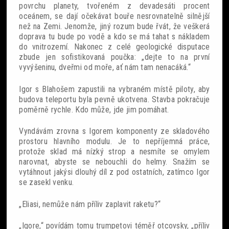
povrchu planety, tvořeném z devadesáti procent
oceánem, se dají očekávat bouře nesrovnatelně silnější
než na Zemi. Jenomže, jiný rozum bude řvát, že veškerá
doprava tu bude po vodě a kdo se má tahat s nákladem
do vnitrozemí. Nakonec z celé geologické disputace
zbude jen sofistikovaná poučka: „dejte to na první
vyvýšeninu, dveřmi od moře, ať nám tam nenacáká.“
Igor s Blahošem zapustili na vybraném místě piloty, aby
budova teleportu byla pevně ukotvena. Stavba pokračuje
poměrně rychle. Kdo může, jde jim pomáhat.
Vyndávám zrovna s Igorem komponenty ze skladového
prostoru hlavního modulu. Je to nepříjemná práce,
protože sklad má nízký strop a nesmíte se omylem
narovnat, abyste se nebouchli do helmy. Snažím se
vytáhnout jakýsi dlouhý díl z pod ostatních, zatímco Igor
se zasekl venku.
„Eliasi, nemůže nám příliv zaplavit raketu?“
„Igore,“ povídám tomu trumpetovi téměř otcovsky, „příliv