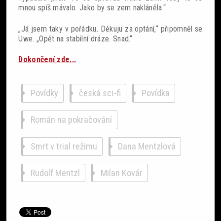
mnou spíš mávalo. Jako by se zem nakláněla.“
„Já jsem taky v pořádku. Děkuju za optání,“ připomněl se
Uwe. „Opět na stabilní dráze. Snad.“
Dokončení zde...
Povídky
česká sci-fi
Povídka
Román na pokračování
Smrt v trial režimu
Dana Mentzlová
Rudolf Mentzl
Milan Kovár