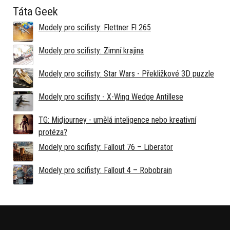
Táta Geek
Modely pro scifisty: Flettner Fl 265
Modely pro scifisty: Zimní krajina
Modely pro scifisty: Star Wars - Překližkové 3D puzzle
Modely pro scifisty - X-Wing Wedge Antillese
TG: Midjourney - umělá inteligence nebo kreativní
protéza?
Modely pro scifisty: Fallout 76 –⁠ Liberator
Modely pro scifisty: Fallout 4 –⁠ Robobrain