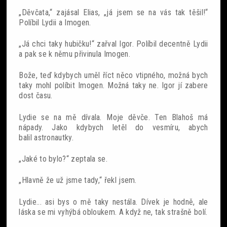
„Děvčata,“ zajásal Elias, „já jsem se na vás tak těšil!“
Políbil Lydii a Imogen.
„Já chci taky hubičku!“ zařval Igor. Políbil decentně Lydii
a pak se k němu přivinula Imogen.
Bože, teď kdybych uměl říct něco vtipného, možná bych
taky mohl políbit Imogen. Možná taky ne. Igor jí zabere
dost času.
Lydie se na mě dívala. Moje děvče. Ten Blahoš má
nápady. Jako kdybych letěl do vesmíru, abych
balil astronautky.
„Jaké to bylo?“ zeptala se.
„Hlavně že už jsme tady,“ řekl jsem.
Lydie... asi bys o mě taky nestála. Dívek je hodně, ale
láska se mi vyhýbá obloukem. A když ne, tak strašně bolí.