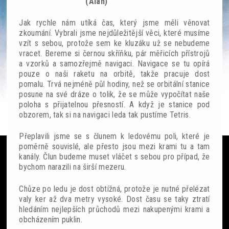
(Alan)
Jak rychle nám utíká čas, který jsme měli věnovat
zkoumání. Vybrali jsme nejdůležitější věci, které musíme
vzít s sebou, protože sem ke kluzáku už se nebudeme
vracet. Bereme si černou skříňku, pár měřicích přístrojů
Ze světa
a vzorků a samozřejmě navigaci. Navigace se tu opírá
pouze o naši raketu na orbitě, takže pracuje dost
pomalu. Trvá nejméně půl hodiny, než se orbitální stanice
Čteme si
posune na své dráze o tolik, že se může vypočítat naše
poloha s přijatelnou přesností. A když je stanice pod
SF akce
obzorem, tak si na navigaci leda tak pustíme Tetris.
Galerie
Přeplavili jsme se s člunem k ledovému poli, které je
poměrně souvislé, ale přesto jsou mezi krami tu a tam
Lidé
kanály. Člun budeme muset vláčet s sebou pro případ, že
bychom narazili na širší mezeru.
Sloupek
Chůze po ledu je dost obtížná, protože je nutné přelézat
valy ker až dva metry vysoké. Dost času se taky ztratí
Ankety
hledáním nejlepších průchodů mezi nakupenými krami a
obcházením puklin.
Nedělník