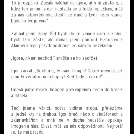
To ji rozpálilo. Začala naléhat na Igora, ať s ní zůstane, a
když ten jenom vrčel, naštvala se a řekla mi: „Eliasi, máš
za nás odpovědnost. Jestli se mně a Lydii něco stane,
bude to tvoje vina.“
Zatínal jsem zuby. Šel bych do té vánice sám a klidně
bych tam zůstal, ale musel jsem pomoct Blahošovi a
Alanovi a bylo pravděpodobné, že sám to nezvládnu.
„Igore, nikam nechoď,“ snažila se ho zadržet.
Igor zařval: „Nech mě, ty náno hloupá! Copak nevidíš, jak
jsou ty vědátoři neschopný! Seď tady a čekej!“
Odešli jsme mlčky. Imogen překvapením sedla do křesla
a mlčela.
Teď jdeme vánicí, sotva vidíme stopu, přelézáme
z jedné kry na druhou. Igor bručí něco o vědátorech a
zkumavkářích a mně se v duchu neustále opakuje
Imogenin hlas: Eliasi, máš za nás odpovědnost. Nejhorší
je, že má pravdu.