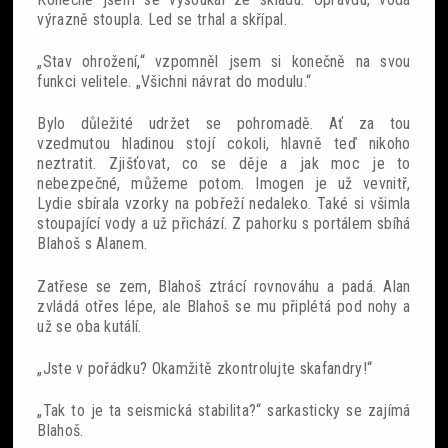
výrazně stoupla. Led se trhal a skřípal.
„Stav ohrožení,“ vzpomněl jsem si konečně na svou
funkci velitele. „Všichni návrat do modulu.“
Bylo důležité udržet se pohromadě. Ať za tou
vzedmutou hladinou stojí cokoli, hlavně teď nikoho
neztratit. Zjišťovat, co se děje a jak moc je to
nebezpečné, můžeme potom. Imogen je už vevnitř,
Lydie sbírala vzorky na pobřeží nedaleko. Také si všimla
stoupající vody a už přichází. Z pahorku s portálem sbíhá
Blahoš s Alanem.
Zatřese se zem, Blahoš ztrácí rovnováhu a padá. Alan
zvládá otřes lépe, ale Blahoš se mu připlétá pod nohy a
už se oba kutálí.
„Jste v pořádku? Okamžitě zkontrolujte skafandry!“
„Tak to je ta seismická stabilita?“ sarkasticky se zajímá
Blahoš.