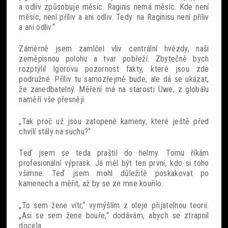
a odliv způsobuje měsíc. Raginis nemá měsíc. Kde není
měsíc, není příliv a ani odliv. Tedy: na Raginisu není příliv
a ani odliv.“
Záměrně jsem zamlčel vliv centrální hvězdy, naši
zeměpisnou polohu a tvar pobřeží. Zbytečně bych
rozptýlil Igorovu pozornost fakty, které jsou zde
podružné. Příliv tu samozřejmě bude, ale dá se ukázat,
že zanedbatelný. Měření má na starosti Uwe, z globálu
naměří vše přesněji.
„Tak proč už jsou zatopené kameny, které ještě před
chvílí stály na suchu?“
Teď jsem se teda praštil do helmy. Tomu říkám
profesionální výprask. Já měl být ten první, kdo si toho
všimne. Teď jsem mohl důležitě poskakovat po
kamenech a měřit, až by se ze mne kouřilo.
„To sem žene vítr,“ vymýšlím z oleje přijatelnou teorii.
„Asi se sem žene bouře,“ dodávám, abych se ztrapnil
docela.