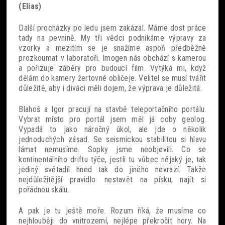
(Elias)
Další procházky po ledu jsem zakázal. Máme dost práce
tady na pevnině. My tři vědci podnikáme výpravy za
vzorky a mezitím se je snažíme aspoň předběžně
prozkoumat v laboratoři. Imogen nás obchází s kamerou
a pořizuje záběry pro budoucí film. Vytýká mi, když
dělám do kamery žertovné obličeje. Velitel se musí tvářit
důležitě, aby i diváci měli dojem, že výprava je důležitá.
Blahoš a Igor pracují na stavbě teleportačního portálu.
Vybrat místo pro portál jsem měl já coby geolog.
Vypadá to jako náročný úkol, ale jde o několik
jednoduchých zásad. Se seismickou stabilitou si hlavu
lámat nemusíme. Sopky jsme neobjevili. Co se
kontinentálního driftu týče, jestli tu vůbec nějaký je, tak
jediný světadíl hned tak do jiného nevrazí. Takže
nejdůležitější pravidlo: nestavět na písku, najít si
pořádnou skálu.
A pak je tu ještě moře. Rozum říká, že musíme co
nejhlouběji do vnitrozemí, nejlépe překročit hory. Na