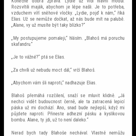
Konečně dobrá zpráva. Lydie už vidí hlavní modul.
Rozsvítili maják, abychom je lépe našli. Je to potřeba,
vzduchem víří sněhové vločky. „Lydie, pojď k nám,“ říká
Elias. Už se nemůže dočkat, až nás bude mít na palubě.
„Alane, vy už musíte být taky blízko?“
„My postupujeme pomaleji,“ hlásím. „Blahoš má poruchu
skafandru.“
„Je to vážné?“ ptá se Elias.
„Za chvíli už nebudu moct dál,“ vrčí Blahoš.
„Abychom vám šli naproti,“ nadhazuje Elias.
Blahoš přemáhá rozčilení, snaží se mluvit klidně. „Já
nechci vidět budoucnost černě, ale ta zatracená lepicí
páska už mi dochází. Ano, snad bude nejlepší, když mi
půjdete naproti. Přineste adhezní pásku a kyslíkovou
bombu. Alane, ty jdi, už to není daleko.“
Nerad bych tady Blahoše nechával. Vlastně nemůžu