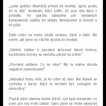
„Lydie zpátky! Okamžitý přesun do modulu. Igore, podej
mi ty díly,“ dodávám, když vidím, že jsou oba kluci v
pořádku. Ve spěchu naházíme pár vyndaných
komponentů zpátky do skladu. Nemůžeme si dovolit o
ně přijít.
Další otřes se mnou smýkl stranou. Další a další. Ani
nevím, jak jsme se všichni dostali do modulu.
„Veliteli, žádám o povolení aktivovat hlavní motory,
korekčními motory se nemohu udržet na orbitě.“
„Povolení uděleno. Co se děje? My tu máme docela
regulerní zemětřesení!“
„Nebudeš tomu věřit, já ho cítím až sem. Ale hlavně se
vychyluji z kurzu. Když to nechám být, vstoupím do
atmosféry.“
Popřál jsem Uwemu hodně štěstí, což bylo maximum, co
jsem pro něj mohl udělat. Sami jsme se mohli nanejvýš