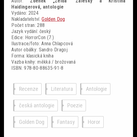
Autor:
Zdeněk „Zelda“ Záleský a Kristina
Haidingerová, antologie
Vydáno: 2024
Nakladatelství:
Golden Dog
Počet stran: 288
Jazyk vydání: český
Edice: HorrorCon (7.)
Ilustrace/foto: Anna Chlapcová
Autor obálky: Sandro Dragoj
Forma: klasická kniha
Vazba knihy: měkká / brožovaná
ISBN: 978-80-88635-91-8
Recenze
Literatura
Antologie
česká antologie
Poezie
Golden Dog
Fantasy
Horor