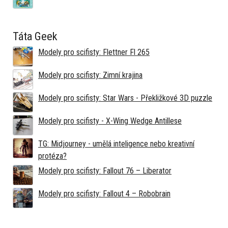
Táta Geek
Modely pro scifisty: Flettner Fl 265
Modely pro scifisty: Zimní krajina
Modely pro scifisty: Star Wars - Překližkové 3D puzzle
Modely pro scifisty - X-Wing Wedge Antillese
TG: Midjourney - umělá inteligence nebo kreativní
protéza?
Modely pro scifisty: Fallout 76 –⁠ Liberator
Modely pro scifisty: Fallout 4 –⁠ Robobrain