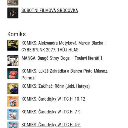
SOBOTNÍ FILMOVÁ SRDCOVKA
Komiks
KOMIKS: Aleksandra Motyková, Marcin Blacha -
CYBERPUNK 2077: TVŮJ HLAS
MANGA: Bungó Stray Dogs – Toulaví literáti 1
KOMIKS: Lukáš Zahrádka a Bianca Pinto Milanez,
Pomezí
KOMIKS: Zaklínač: Rónin (Jaki, Hataya)
KOMIKS: Čarodějky W.I.T.C.H. 10-12
KOMIKS: Čarodějky W.I.T.C.H. 7-9
KOMIKS: Čarodějky W.I.T.C.H. 4-6