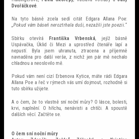
Dvořáčkové
.
Na tyto básně zcela sedí citát Edgara Allana Poe:
„
Pokud vám báseň neroztrhala duši, nezažili jste poezii.
“
Sbírku otevírá
Františka Vrbenská
, jejíž básně
Uspávačka, Úklid či Mezi a uprostřed čtenáře lapí a
nepustí. Byla jsem uhranuta, ztracena a příjemně
navnaděna pro další verše, z nichž jen pár mě nechalo
chladnou a neoslovilo mě.
Pokud vám není cizí Erbenova Kytice, máte rádi Edgara
Allana Poe a řeč v rýmech vás umí dojmout, rozhodně si
tuto sbírku užijete.
A o čem, že to vlastně sní noční můry? O lásce, bolesti,
krvi, naplnění. O hříchu, nenávisti a chtíči. A spoustě
dalších věcí. Začtěte se.
O čem sní noční můry