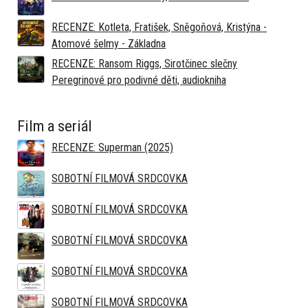
RECENZE: Kotleta, Fratišek, Sněgoňová, Kristýna -
Atomové šelmy - Základna
RECENZE: Ransom Riggs, Sirotčinec slečny
Peregrinové pro podivné děti, audiokniha
Film a seriál
RECENZE: Superman (2025)
SOBOTNÍ FILMOVÁ SRDCOVKA
SOBOTNÍ FILMOVÁ SRDCOVKA
SOBOTNÍ FILMOVÁ SRDCOVKA
SOBOTNÍ FILMOVÁ SRDCOVKA
SOBOTNÍ FILMOVÁ SRDCOVKA