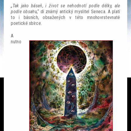
„Tak jako báseň, i život se nehodnotí podle délky, ale
podle obsah
u,“ dí známý antický myslitel Seneca. A platí
to i básních, obsažených v této mnohovrstevnaté
poetické sbírce.
Ze světa
A
nutno
Čteme si
SF akce
Galerie
Lidé
Sloupek
Ankety
Nedělník