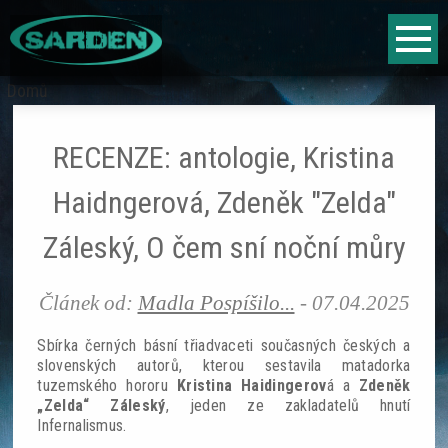
Jump to navigation
Fantasy
Domů
Jste
Sci-fi
zde
RECENZE: antologie, Kristina
Horor
Haidngerová, Zdeněk "Zelda"
Literární vyhlídky
Záleský, O čem sní noční můry
Hry
Článek od:
Madla Pospíšilo...
-
07.04.2025
Fantasy
Sbírka černých básní třiadvaceti současných českých a
slovenských autorů, kterou sestavila matadorka
tuzemského hororu
Kristina Haidingerov
á a
Zdeněk
Sci-fi
„Zelda“ Záleský
, jeden ze zakladatelů hnutí
Infernalismus.