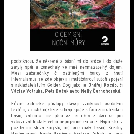
Sobotní srdcovky
Povídky
podotknout, že některé z básní mi do srdce i do duše
Blackout
zaryly spár a zanechaly ve mně nesmazatelný dojem.
Mezi začátečníky či ostřílenými bardy z hnutí
Infernalismus se zde objevili i multižánroví autoři spojení
s nakladatelstvím Golden Dog jako je
Ondřej Kocáb
, či
Václav Votruba
,
Petr Boče
k nebo
Nelly Černohorská
.
Různé autorské přístupy dávají vzniknout osobitým
textům, z nichž některé si
hrají spíše s formální stránkou
básní, zatímco jiné jdou až na dřeň a daří se jim
vzbuzovat leckdy velmi nepříjemné emoce. Naprosto, v
pozitivním slova smyslu, mě odrovnaly básně Krisitny
Haidingerové,
Pavla Skořepy
, Václava Votruby a
Jany