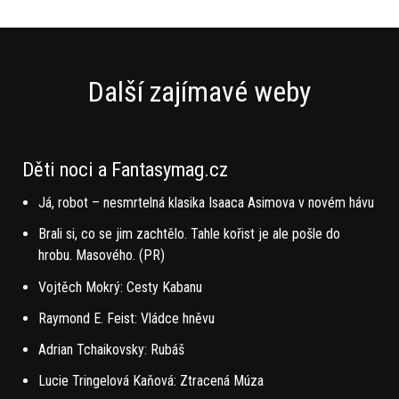
Další zajímavé weby
Děti noci a Fantasymag.cz
Já, robot – nesmrtelná klasika Isaaca Asimova v novém hávu
Brali si, co se jim zachtělo. Tahle kořist je ale pošle do
hrobu. Masového. (PR)
Vojtěch Mokrý: Cesty Kabanu
Raymond E. Feist: Vládce hněvu
Adrian Tchaikovsky: Rubáš
Lucie Tringelová Kaňová: Ztracená Múza