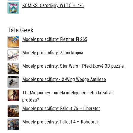
KOMIKS: Čarodějky W.I.T.C.H. 4-6
Táta Geek
Modely pro scifisty: Flettner Fl 265
Modely pro scifisty: Zimní krajina
Modely pro scifisty: Star Wars - Překližkové 3D puzzle
Modely pro scifisty - X-Wing Wedge Antillese
TG: Midjourney - umělá inteligence nebo kreativní
protéza?
Modely pro scifisty: Fallout 76 –⁠ Liberator
Modely pro scifisty: Fallout 4 –⁠ Robobrain