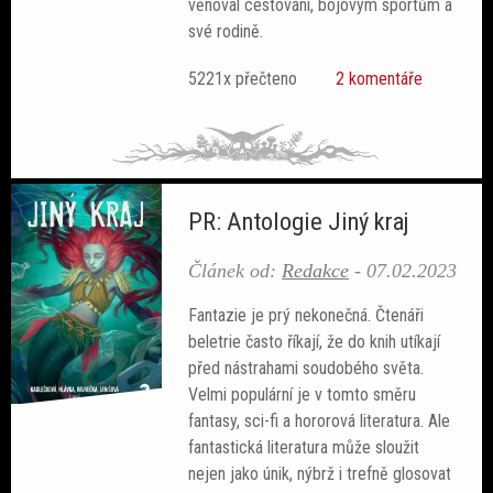
věnoval cestování, bojovým sportům a
své rodině.
5221x přečteno
2 komentáře
PR: Antologie Jiný kraj
Článek od:
Redakce
-
07.02.2023
Fantazie je prý nekonečná. Čtenáři
beletrie často říkají, že do knih utíkají
před nástrahami soudobého světa.
Velmi populární je v tomto směru
fantasy, sci-fi a hororová literatura. Ale
fantastická literatura může sloužit
nejen jako únik, nýbrž i trefně glosovat