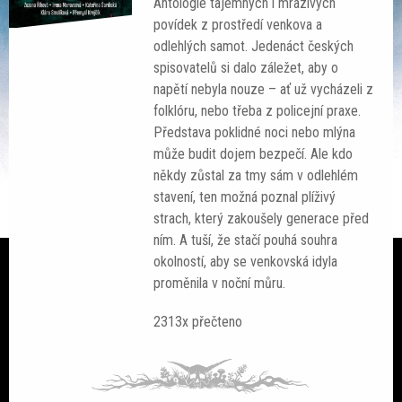
Antologie tajemných i mrazivých
povídek z prostředí venkova a
odlehlých samot. Jedenáct českých
spisovatelů si dalo záležet, aby o
napětí nebyla nouze – ať už vycházeli z
Ze světa
folklóru, nebo třeba z policejní praxe.
Představa poklidné noci nebo mlýna
Čteme si
může budit dojem bezpečí. Ale kdo
někdy zůstal za tmy sám v odlehlém
SF akce
stavení, ten možná poznal plíživý
strach, který zakoušely generace před
Galerie
ním. A tuší, že stačí pouhá souhra
okolností, aby se venkovská idyla
Lidé
proměnila v noční můru.
Sloupek
2313x přečteno
Ankety
Nedělník