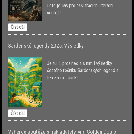
Léto je čas pro naši tradiční literární
soutěž!
Číst dál
Sardenské legendy 2025: Výsledky
Je tu 1. prosinec a s ním i výsledky
šestého ročníku Sardenských legend s
tématem ...punk!
Číst dál
Výherce soutěže s nakladatelstvím Golden Dog o