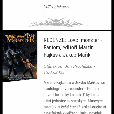
3470x přečteno
RECENZE: Lovci monster -
Fantom, editoři Martin
Fajkus a Jakub Mařík
Článek od:
Jan Procházka
-
15.05.2023
Martinu Fajkusovi a Jakubu Maříkovi se
s antologií Lovci monster - Fantom
povedl husarský kousek. Díky nim a
elitní jednotce tuzemských žánrových
autorů v ní čeští čtenáři získali originální
a perfektně vyváženou knihu povídek