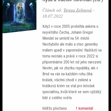
Článek od:
Tereza Zelinová
-
18.07.2022
Když v roce 2005 proběhla anketa o
největšího Čecha, Johann Gregor
Mendel se umístil na 54. místě.
Nechybělo ale málo a otec genetiky
málem upadl v zapomnění. Naštěstí se
tomu nestalo a právě v roce 2022 si
připomínáme 200 let od jeho narození.
Nevím, jak ve zbytku republiky, ale v
Brně na vás na každém rohu číhá
hrášek, všichni chodí v zelené a
hráškový krém se stal pro letošek
specialitou, kvůli které se sem sjíždějí
lidé z celého světa.
6683x přečteno
1 komentář