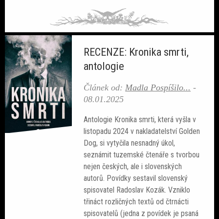
RECENZE: Kronika smrti,
antologie
Článek od:
Madla Pospíšilo...
-
08.01.2025
Antologie Kronika smrti, která vyšla v
listopadu 2024 v nakladatelství Golden
Dog, si vytyčila nesnadný úkol,
seznámit tuzemské čtenáře s tvorbou
nejen českých, ale i slovenských
autorů. Povídky sestavil slovenský
spisovatel Radoslav Kozák. Vzniklo
třináct rozličných textů od čtrnácti
spisovatelů (jedna z povídek je psaná