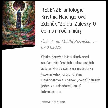
Sobotní srdcovky
RECENZE: antologie,
Kristina Haidngerová,
Zdeněk "Zelda" Záleský, O
čem sní noční můry
Povídky
Článek od:
Madla Pospíšilo...
-
07.04.2025
Blackout
Sbírka černých básní třiadvaceti
současných českých a slovenských
autorů, kterou sestavila matadorka
tuzemského hororu Kristina
Haidingerová a Zdeněk „Zelda“ Záleský,
jeden ze zakladatelů hnutí
Infernalismus.
2556x přečteno