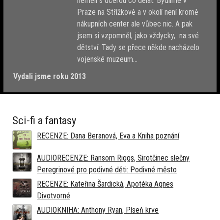
neměli s dcerou co dělat. Bydlíme v
Praze na Střížkově a v okolí není kromě
nákupních center ale vůbec nic. A pak
jsem si vzpomněl, jako vždycky, na své
dětství. Tady se přece někde nacházelo
vojenské muzeum...
Vydali jsme roku 2013
Sci-fi a fantasy
RECENZE: Dana Beranová, Eva a Kniha poznání
AUDIORECENZE: Ransom Riggs, Sirotčinec slečny
Peregrinové pro podivné děti: Podivné město
RECENZE: Kateřina Šardická, Apotéka Agnes
Divotvorné
AUDIOKNIHA: Anthony Ryan, Píseň krve