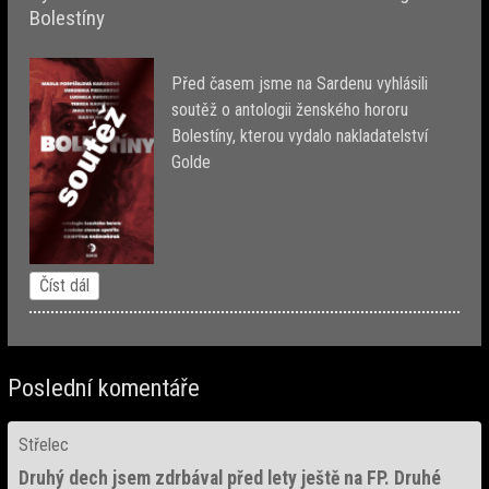
Bolestíny
Před časem jsme na Sardenu vyhlásili
soutěž o antologii ženského hororu
Bolestíny, kterou vydalo nakladatelství
Golde
Číst dál
Poslední komentáře
Střelec
Druhý dech jsem zdrbával před lety ještě na FP. Druhé