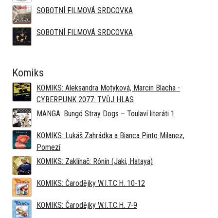
SOBOTNÍ FILMOVÁ SRDCOVKA
SOBOTNÍ FILMOVÁ SRDCOVKA
Komiks
KOMIKS: Aleksandra Motyková, Marcin Blacha -
CYBERPUNK 2077: TVŮJ HLAS
MANGA: Bungó Stray Dogs – Toulaví literáti 1
KOMIKS: Lukáš Zahrádka a Bianca Pinto Milanez,
Pomezí
KOMIKS: Zaklínač: Rónin (Jaki, Hataya)
KOMIKS: Čarodějky W.I.T.C.H. 10-12
KOMIKS: Čarodějky W.I.T.C.H. 7-9