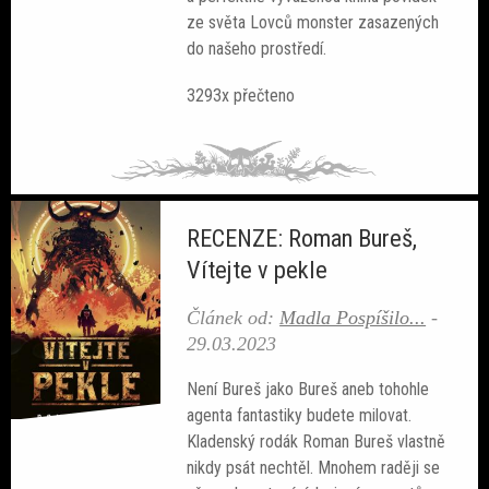
ze světa Lovců monster zasazených
do našeho prostředí.
3293x přečteno
RECENZE: Roman Bureš,
Vítejte v pekle
Článek od:
Madla Pospíšilo...
-
29.03.2023
Není Bureš jako Bureš aneb tohohle
agenta fantastiky budete milovat.
Kladenský rodák Roman Bureš vlastně
nikdy psát nechtěl. Mnohem raději se