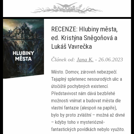
RECENZE: Hlubiny města,
ed. Kristýna Sněgoňová a
Lukáš Vavrečka
Článek od:
Jana K.
-
26.06.2023
Město. Domov, zároveň nebezpečí.
Tajuplný spletenec nesourodých ulic a
útočiště pochybných existencí.
Představivost nám dává bezbřehé
možnosti vnímat a budovat města dle
vlastní fantazie (alespoň na papíře),
bylo by proto zvláštní – možná až divné
– kdyby toho v mysteriózně-
fantastických povídkách nebylo využito.