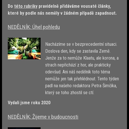
Do
této rubriky
pravidelně přidáváme vousaté články,
které by podle nás neměly v žádném případě zapadnout.
NEDĚLNÍK: Úhel pohledu
Nacházíme se v bezprecedentní situaci.
Doslova den, kdy se zastavila Země.
Jenže za to nemůže Klaatu, ale korona, a
strach nepřichází z hor, ale prakticky
odevšud. Ani náš nedělník toto téma
nemůže jen tak přehlédnout. Tento týden
padl na našeho redaktora Petra Šimčíka,
který se toho zhostil se ctí.
Vydali jsme roku 2020
NEDĚLNÍK: Žijeme v budoucnosti