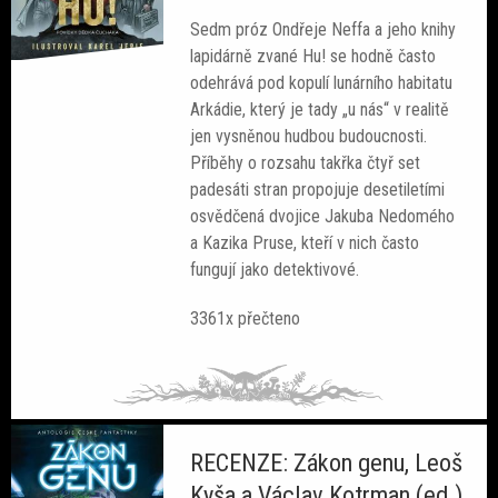
Sedm próz Ondřeje Neffa a jeho knihy
lapidárně zvané Hu! se hodně často
odehrává pod kopulí lunárního habitatu
Arkádie, který je tady „u nás“ v realitě
jen vysněnou hudbou budoucnosti.
Příběhy o rozsahu takřka čtyř set
padesáti stran propojuje desetiletími
osvědčená dvojice Jakuba Nedomého
a Kazika Pruse, kteří v nich často
fungují jako detektivové.
3361x přečteno
RECENZE: Zákon genu, Leoš
Kyša a Václav Kotrman (ed.)