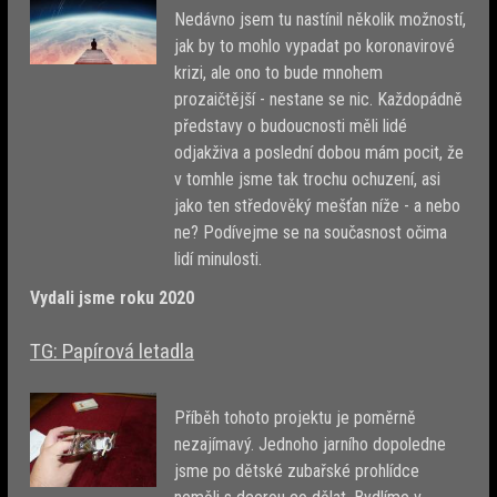
Nedávno jsem tu nastínil několik možností,
jak by to mohlo vypadat po koronavirové
krizi, ale ono to bude mnohem
prozaičtější - nestane se nic. Každopádně
představy o budoucnosti měli lidé
odjakživa a poslední dobou mám pocit, že
v tomhle jsme tak trochu ochuzení, asi
jako ten středověký mešťan níže - a nebo
ne? Podívejme se na současnost očima
lidí minulosti.
Vydali jsme roku 2020
TG: Papírová letadla
Příběh tohoto projektu je poměrně
nezajímavý. Jednoho jarního dopoledne
jsme po dětské zubařské prohlídce