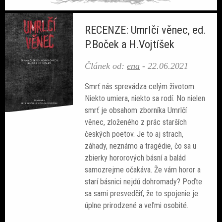
RECENZE: Umrlčí věnec, ed.
P.Boček a H.Vojtíšek
Článek od:
ena
-
22.06.2021
Smrť nás sprevádza celým životom.
Niekto umiera, niekto sa rodí. No nielen
smrť je obsahom zborníka Umrlčí
věnec, zloženého z prác starších
českých poetov. Je to aj strach,
záhady, neznámo a tragédie, čo sa u
zbierky hororových básní a balád
samozrejme očakáva. Že vám horor a
starí básnici nejdú dohromady? Poďte
sa sami presvedčiť, že to spojenie je
úplne prirodzené a veľmi osobité.