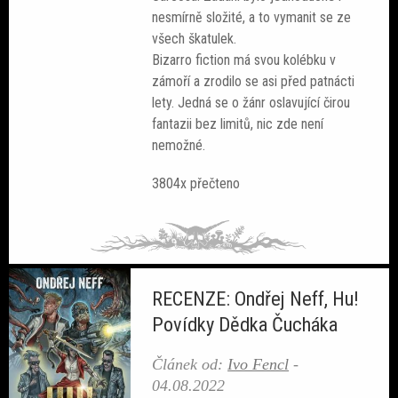
nesmírně složité, a to vymanit se ze
všech škatulek.
Bizarro fiction má svou kolébku v
zámoří a zrodilo se asi před patnácti
lety. Jedná se o žánr oslavující čirou
fantazii bez limitů, nic zde není
nemožné.
3804x přečteno
RECENZE: Ondřej Neff, Hu!
Povídky Dědka Čucháka
Článek od:
Ivo Fencl
-
04.08.2022