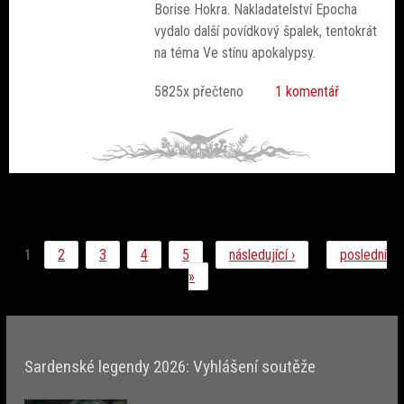
Borise Hokra. Nakladatelství Epocha
vydalo další povídkový špalek, tentokrát
na téma Ve stínu apokalypsy.
5825x přečteno
1 komentář
1
2
3
4
5
následující ›
poslední
»
Sardenské legendy 2026: Vyhlášení soutěže