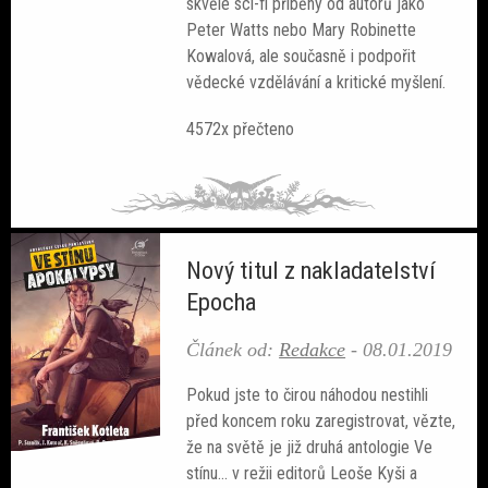
skvělé sci-fi příběhy od autorů jako
Peter Watts nebo Mary Robinette
Kowalová, ale současně i podpořit
vědecké vzdělávání a kritické myšlení.
4572x přečteno
Nový titul z nakladatelství
Epocha
Článek od:
Redakce
-
08.01.2019
Pokud jste to čirou náhodou nestihli
před koncem roku zaregistrovat, vězte,
že na světě je již druhá antologie Ve
stínu... v režii editorů Leoše Kyši a