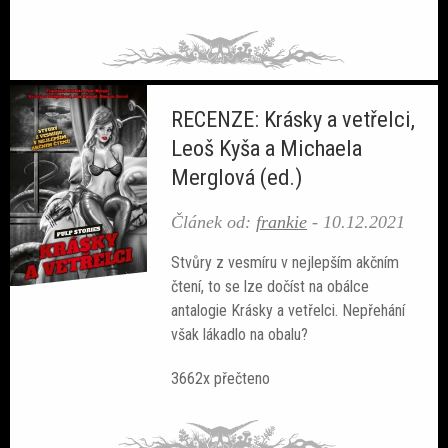
RECENZE: Krásky a vetřelci,
Leoš Kyša a Michaela
Merglová (ed.)
Článek od:
frankie
-
10.12.2021
Stvůry z vesmíru v nejlepším akčním
čtení, to se lze dočíst na obálce
antalogie Krásky a vetřelci. Nepřehání
však lákadlo na obalu?
3662x přečteno