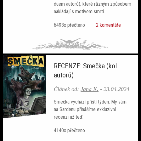
duem autorů), které různým způsobem
nakládají s motivem smrti.
6493x přečteno
2 komentáře
RECENZE: Smečka (kol.
autorů)
Článek od:
Jana K.
-
23.04.2024
Smečka vychází příští týden. My vám
na Sardenu přinášíme exkluzivní
recenzi už teď.
4140x přečteno