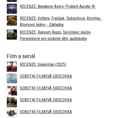
RECENZE: Annaliese Avery, Prokletí Aurelie W.
RECENZE: Kotleta, Fratišek, Sněgoňová, Kristýna -
Atomové šelmy - Základna
RECENZE: Ransom Riggs, Sirotčinec slečny
Peregrinové pro podivné děti, audiokniha
Film a seriál
RECENZE: Superman (2025)
SOBOTNÍ FILMOVÁ SRDCOVKA
SOBOTNÍ FILMOVÁ SRDCOVKA
SOBOTNÍ FILMOVÁ SRDCOVKA
SOBOTNÍ FILMOVÁ SRDCOVKA