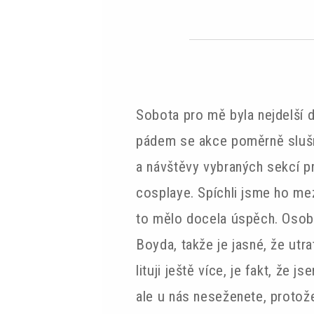
Sobota pro mě byla nejdelší d
pádem se akce poměrně slušně
a návštěvy vybraných sekcí p
cosplaye. Spíchli jsme ho me
to mělo docela úspěch. Osobně
Boyda, takže je jasné, že utr
lituji ještě více, je fakt, že
ale u nás neseženete, protož