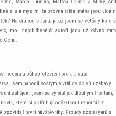
eriho, Marca Turiniho, Mattea Lolliho a Mirky And
ně si ale myslím, že zrovna tahle jména jsou více n
htěli? Na druhou stranu, já už jsem se většiny komik
íc, moji nejoblíbenější autoři jsou už dávno mrt
ic-Conu.
si hodinu a půl po otevření bran. U auta,
rsa, jsem nahodil kostým a vrhl se do víru zábavy.
odní zahájení, jsem se vyhnul jak dlouhým frontám,
 novin, které si potřebují odškrtnout reportáž z
ě zpovídají první návštěvníky. Proudy cosplayerů a