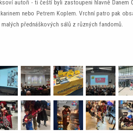
soví autoři - ti čeští byli zastoupeni hlavně Danem Č
karinem nebo Petrem Koplem. Vrchní patro pak obsad
 malých přednáškových sálů z různých fandomů.