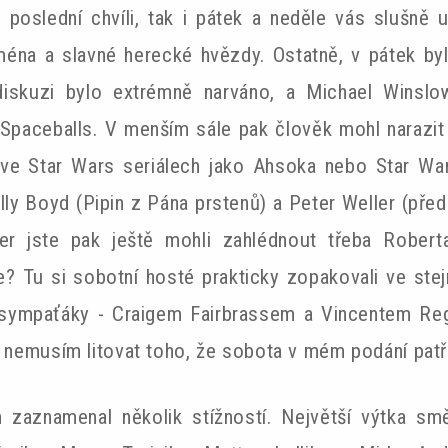
poslední chvíli, tak i pátek a neděle vás slušně u
jména a slavné herecké hvězdy. Ostatně, v pátek byl
iskuzi bylo extrémně narváno, a Michael Winslow,
 Spaceballs. V menším sále pak člověk mohl narazi
a ve Star Wars seriálech jako Ahsoka nebo Star Wa
Billy Boyd (Pipin z Pána prstenů) a Peter Weller (př
er jste pak ještě mohli zahlédnout třeba Roberta
e? Tu si sobotní hosté prakticky zopakovali ve stejn
 sympaťáky - Craigem Fairbrassem a Vincentem Re
ni nemusím litovat toho, že sobota v mém podání pat
zaznamenal několik stížností. Největší výtka sm