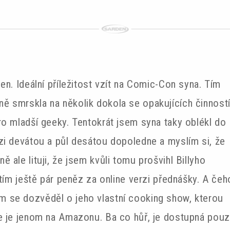
en. Ideální příležitost vzít na Comic-Con syna. Tím
 smrskla na několik dokola se opakujících činnost
ro mladší geeky. Tentokrát jsem syna taky oblékl do
zi devátou a půl desátou dopoledne a myslím si, že
 ale lituji, že jsem kvůli tomu prošvihl Billyho
atím ještě pár peněz za online verzi přednášky. A čeh
 jsem se dozvěděl o jeho vlastní cooking show, kterou
e je jenom na Amazonu. Ba co hůř, je dostupná pou