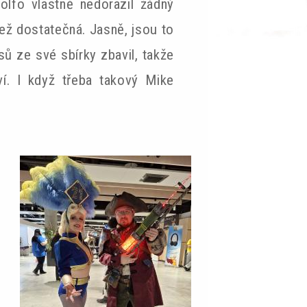
olfo vlastně nedorazil žádný
ež dostatečná. Jasně, jsou to
sů ze své sbírky zbavil, takže
ví. I když třeba takový Mike