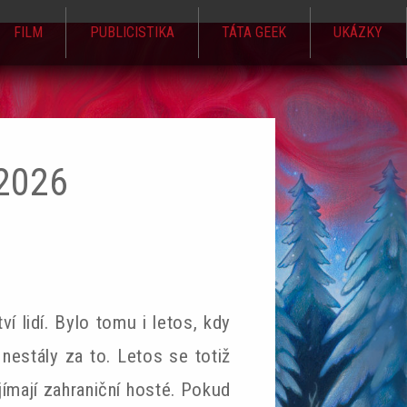
FILM
PUBLICISTIKA
TÁTA GEEK
UKÁZKY
2026
 lidí. Bylo tomu i letos, kdy
estály za to. Letos se totiž
ajímají zahraniční hosté. Pokud