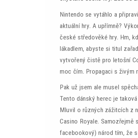
Nintendo se vytáhlo a připrav
aktuální hry. A upřímně? Výko
české středověké hry. Hm, kd
lákadlem, abyste si titul zař
vytvořený čistě pro letošní 
moc čím. Propagaci s živým r
Pak už jsem ale musel spěch
Tento dánský herec je taková 
Mluvil o různých zážitcích z n
Casino Royale. Samozřejmě se
facebookový) národ tím, že si