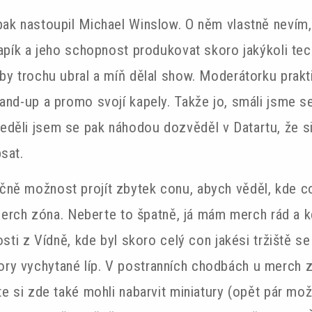
pak nastoupil Michael Winslow. O něm vlastně nevím
lapík a jeho schopnost produkovat skoro jakýkoli tec
by trochu ubral a míň dělal show. Moderátorku prakt
and-up a promo svojí kapely. Takže jo, smáli jsme se
děli jsem se pak náhodou dozvěděl v Datartu, že s
psat.
ně možnost projít zbytek conu, abych věděl, kde c
á merch zóna. Neberte to špatně, já mám merch rád a 
osti z Vídně, kde byl skoro celý con jakési tržiště se
ry vychytané líp. V postranních chodbách u merch z
e si zde také mohli nabarvit miniatury (opět pár možn