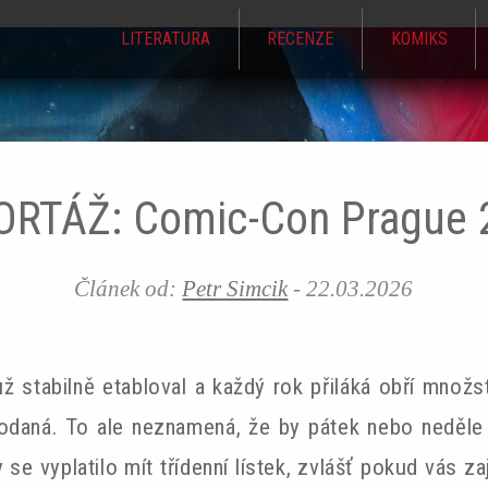
LITERATURA
RECENZE
KOMIKS
Jump to navigation
ORTÁŽ: Comic-Con Prague 
Článek od:
Petr Simcik
-
22.03.2026
stabilně etabloval a každý rok přiláká obří množství
odaná. To ale neznamená, že by pátek nebo neděle n
 se vyplatilo mít třídenní lístek, zvlášť pokud vás z