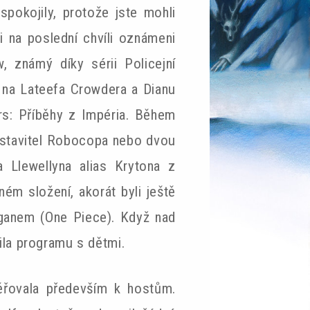
spokojily, protože jste mohli
i na poslední chvíli oznámeni
 známý díky sérii Policejní
t na Lateefa Crowdera a Dianu
rs: Příběhy z Impéria. Během
edstavitel Robocopa nebo dvou
 Llewellyna alias Krytona z
ém složení, akorát byli ještě
ganem (One Piece). Když nad
řila programu s dětmi.
ěřovala především k hostům.