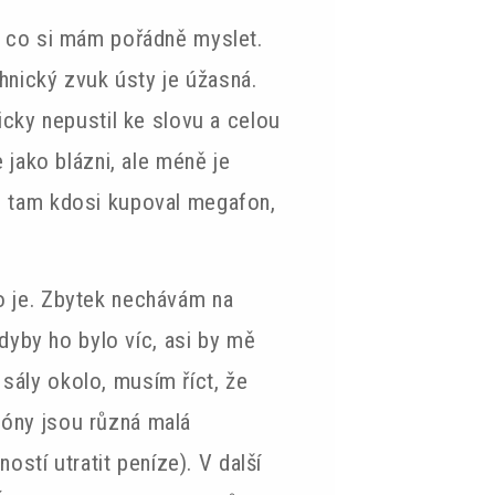
, co si mám pořádně myslet.
hnický zvuk ústy je úžasná.
icky nepustil ke slovu a celou
 jako blázni, ale méně je
i tam kdosi kupoval megafon,
o je. Zbytek nechávám na
kdyby ho bylo víc, asi by mě
 sály okolo, musím říct, že
óny jsou různá malá
ostí utratit peníze). V další