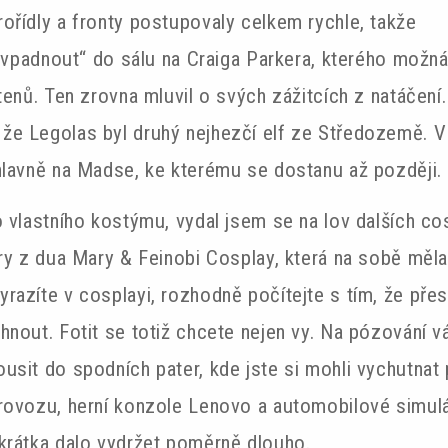
ořídly a fronty postupovaly celkem rychle, takže
 „vpadnout“ do sálu na Craiga Parkera, kterého možn
tenů. Ten zrovna mluvil o svých zážitcích z natáčení.
že Legolas byl druhý nejhezčí elf ze Středozemě. V
hlavně na Madse, ke kterému se dostanu až později.
o vlastního kostýmu, vydal jsem se na lov dalších c
ry z dua Mary & Feinobi Cosplay, která na sobě měla
razíte v cosplayi, rozhodně počítejte s tím, že pře
nout. Fotit se totiž chcete nejen vy. Na pózování vá
sit do spodních pater, kde jste si mohli vychutnat 
rovozu, herní konzole Lenovo a automobilové simulát
krátka dalo vydržet poměrně dlouho.