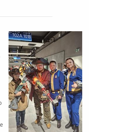
í
o
ze