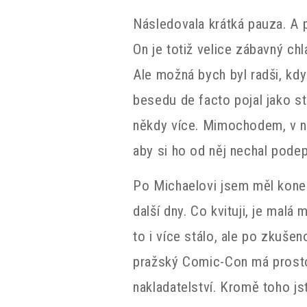
Následovala krátká pauza. A 
On je totiž velice zábavný ch
Ale možná bych byl radši, kdy
besedu de facto pojal jako st
někdy více. Mimochodem, v ne
aby si ho od něj nechal pode
Po Michaelovi jsem měl koneč
další dny. Co kvituji, je mal
to i více stálo, ale po zkušen
pražský Comic-Con má prosto
nakladatelství. Kromě toho jst