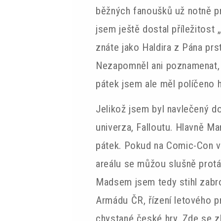
běžných fanoušků už notně pr
jsem ještě dostal příležitost
znáte jako Haldira z Pána prs
Nezapomněl ani poznamenat, 
pátek jsem ale měl políčeno 
Jelikož jsem byl navlečený d
univerza, Falloutu. Hlavně Ma
pátek. Pokud na Comic-Con vy
areálu se můžou slušně protáh
Madsem jsem tedy stihl zabrou
Armádu ČR, řízení letového p
chystané české hry. Zde se z