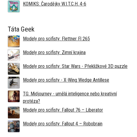
KOMIKS: Čarodějky W.I.T.C.H. 4-6
Táta Geek
Modely pro scifisty: Flettner Fl 265
Modely pro scifisty: Zimní krajina
Modely pro scifisty: Star Wars - Překližkové 3D puzzle
Modely pro scifisty - X-Wing Wedge Antillese
TG: Midjourney - umělá inteligence nebo kreativní
protéza?
Modely pro scifisty: Fallout 76 –⁠ Liberator
Modely pro scifisty: Fallout 4 –⁠ Robobrain