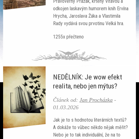
Pravověrný Pražák, křtěný Vltavou a
odkojen laskavým humorem knih Ervína
Hrycha, Jaroslava Žáka a Vlastimila
Rady vydává svou prvotinu Velká hra.
1255x přečteno
Ze světa
Čteme si
SF akce
NEDĚLNÍK: Je wow efekt
Galerie
realita, nebo jen mýtus?
Lidé
Článek od:
Jan Procházka
-
01.03.2026
Sloupek
Jak je to s hodnotou literárních textů?
Ankety
A dokáže to vůbec někdo nějak měřit?
Nebo je to tak individuální, že na to
Nedělník