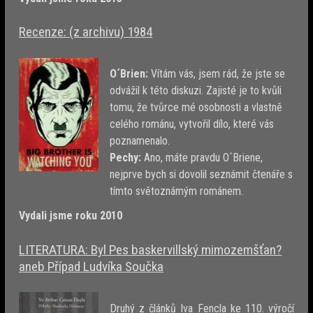
Recenze: (z archivu) 1984
O´Brien:
Vítám vás, jsem rád, že jste se
odvážil k této diskuzi. Zajisté je to kvůli
tomu, že tvůrce mé osobnosti a vlastně
celého románu, vytvořil dílo, které vás
poznamenalo.
Pechy:
Ano, máte pravdu O´Briene,
nejprve bych si dovolil seznámit čtenáře s
tímto světoznámým románem.
Vydali jsme roku 2010
LITERATURA: Byl Pes baskervillský mimozemšťan?
aneb Případ Ludvíka Součka
Druhý z článků Iva Fencla ke 110. výročí