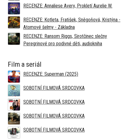
RECENZE: Annaliese Avery, Prokletí Aurelie W.
RECENZE: Kotleta, Fratišek, Sněgoňová, Kristýna -
Atomové šelmy - Základna
RECENZE: Ransom Riggs, Sirotčinec slečny
Peregrinové pro podivné děti, audiokniha
Film a seriál
RECENZE: Superman (2025)
SOBOTNÍ FILMOVÁ SRDCOVKA
SOBOTNÍ FILMOVÁ SRDCOVKA
SOBOTNÍ FILMOVÁ SRDCOVKA
SOBOTNÍ FILMOVÁ SRDCOVKA