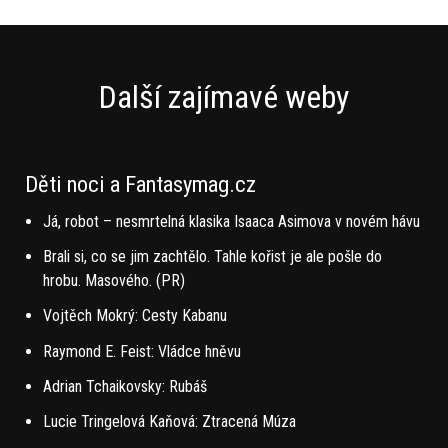
Další zajímavé weby
Děti noci a Fantasymag.cz
Já, robot – nesmrtelná klasika Isaaca Asimova v novém hávu
Brali si, co se jim zachtělo. Tahle kořist je ale pošle do
hrobu. Masového. (PR)
Vojtěch Mokrý: Cesty Kabanu
Raymond E. Feist: Vládce hněvu
Adrian Tchaikovsky: Rubáš
Lucie Tringelová Kaňová: Ztracená Múza