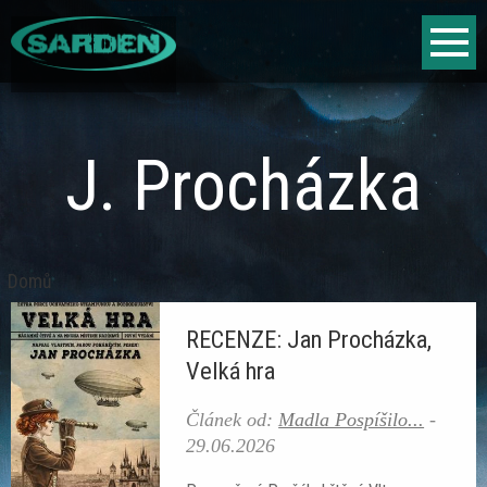
Jump to navigation
Fantasy
Sci-fi
J. Procházka
Horor
Literární vyhlídky
Domů
Jste
Hry
RECENZE: Jan Procházka,
zde
Velká hra
Fantasy
Článek od:
Madla Pospíšilo...
-
Sci-fi
29.06.2026