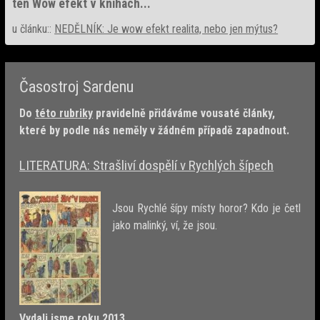
ten Wow efekt v knihách...
u článku::
NEDĚLNÍK: Je wow efekt realita, nebo jen mýtus?
Časostroj Sardenu
Do
této rubriky
pravidelně přidáváme vousaté články,
které by podle nás neměly v žádném případě zapadnout.
LITERATURA: Strašliví dospělí v Rychlých šípech
Jsou Rychlé šípy místy horor? Kdo je četl
jako malinký, ví, že jsou.
Vydali jsme roku 2013