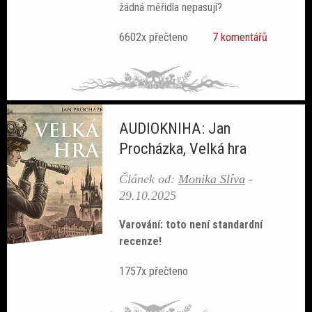
žádná měřidla nepasují?
Sobotní srdcovky
6602x přečteno
7 komentářů
Povídky
AUDIOKNIHA: Jan
Procházka, Velká hra
Blackout
Článek od:
Monika Slíva
-
29.10.2025
Varování: toto není standardní
recenze!
1757x přečteno