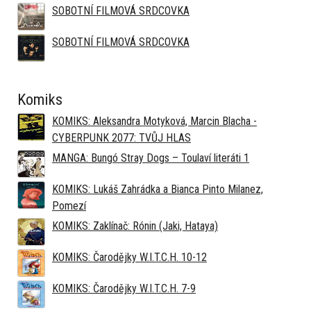
SOBOTNÍ FILMOVÁ SRDCOVKA
SOBOTNÍ FILMOVÁ SRDCOVKA
Komiks
KOMIKS: Aleksandra Motyková, Marcin Blacha -
CYBERPUNK 2077: TVŮJ HLAS
MANGA: Bungó Stray Dogs – Toulaví literáti 1
KOMIKS: Lukáš Zahrádka a Bianca Pinto Milanez,
Pomezí
KOMIKS: Zaklínač: Rónin (Jaki, Hataya)
KOMIKS: Čarodějky W.I.T.C.H. 10-12
KOMIKS: Čarodějky W.I.T.C.H. 7-9