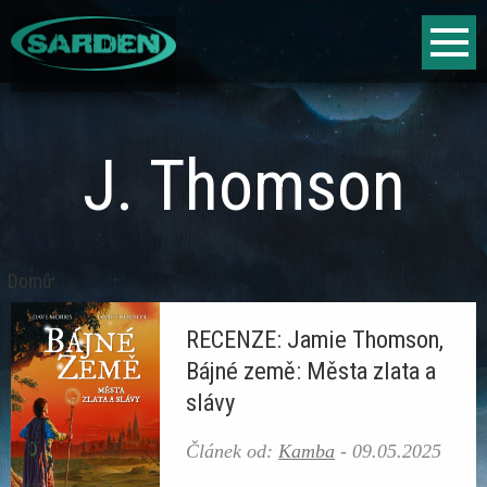
Jump to navigation
Fantasy
Sci-fi
J. Thomson
Horor
Literární vyhlídky
Domů
Jste
Hry
RECENZE: Jamie Thomson,
zde
Bájné země: Města zlata a
Fantasy
slávy
Sci-fi
Článek od:
Kamba
-
09.05.2025