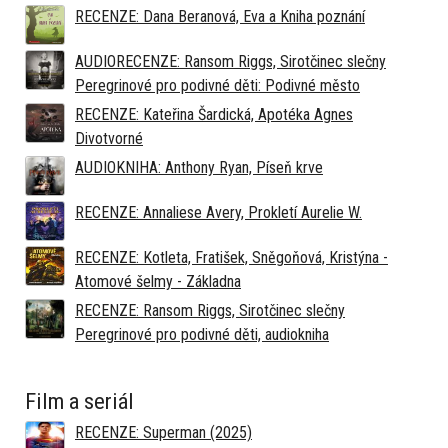
RECENZE: Dana Beranová, Eva a Kniha poznání
AUDIORECENZE: Ransom Riggs, Sirotčinec slečny
Peregrinové pro podivné děti: Podivné město
RECENZE: Kateřina Šardická, Apotéka Agnes
Divotvorné
AUDIOKNIHA: Anthony Ryan, Píseň krve
RECENZE: Annaliese Avery, Prokletí Aurelie W.
RECENZE: Kotleta, Fratišek, Sněgoňová, Kristýna -
Atomové šelmy - Základna
RECENZE: Ransom Riggs, Sirotčinec slečny
Peregrinové pro podivné děti, audiokniha
Film a seriál
RECENZE: Superman (2025)