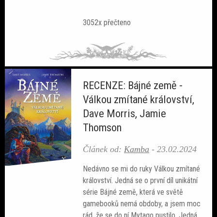
Sobotní srdcovky
3052x přečteno
Povídky
RECENZE: Bájné země -
Válkou zmítané království,
Blackout
Dave Morris, Jamie
Thomson
Článek od:
Kamba
-
23.02.2024
Nedávno se mi do ruky Válkou zmítané
království. Jedná se o první díl unikátní
série Bájné země, která ve světě
gamebooků nemá obdoby, a jsem moc
rád, že se do ní Mytago pustilo. Jedná