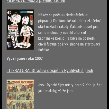
FILM+DVD: Muž z prvního století
Někdy na počátku šedesátých let
připravují Strakonické raketárny zkušební
start nákladní rakety. Čalouník Josef pro
samé melouchy nestihl připravit
kapitánské křeslo - a když na poslední
chvíli futruje opěrky, šlápne na startovací
tlačítko.
Vydali jsme roku 2007
LITERATURA: Strašliví dospělí v Rychlých šípech
Jsou Rychlé šípy místy horor? Kdo je četl
jako malinký, ví, že jsou.