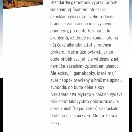
Standardní gamebook vypráví příběh
lineárním způsobem: čtenář se
například vydává ze svého rodném
hradu na záchrannou misi vysněné
princezny, po cestě řeší spoustu
Ze světa
problémů, až dojde na konec, kde na
něj čeká ultimátní střet s mocným
Čteme si
drakem. Hráč může ovlivnit, jak se
bude příběh vyvíjet, ale většinou z něj
SF akce
nemůže zásadním způsobem uhnout.
Ale existují i gamebooky, které mají
Galerie
svět naopak otevřený a hráč má úplnou
svobodu, co bude dělat a kdy.
Lidé
Nakladatelství Mytago v češtině vydává
dvě série takovýchto dobrodružství a
Sloupek
první z nich (Bájné země) se dočkalo
Ankety
druhého dílu s názvem Města zlata a
slávy.
Nedělník