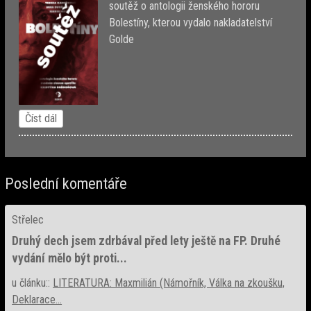
soutěž o antologii ženského hororu
Bolestíny, kterou vydalo nakladatelství
Golde
Číst dál
Poslední komentáře
Střelec
Druhý dech jsem zdrbával před lety ještě na FP. Druhé
vydání mělo být proti...
u článku::
LITERATURA: Maxmilián (Námořník, Válka na zkoušku,
Deklarace...