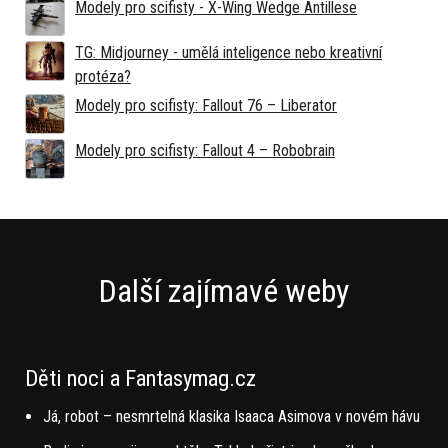
Modely pro scifisty - X-Wing Wedge Antillese
TG: Midjourney - umělá inteligence nebo kreativní
protéza?
Modely pro scifisty: Fallout 76 –⁠ Liberator
Modely pro scifisty: Fallout 4 –⁠ Robobrain
Další zajímavé weby
Děti noci a Fantasymag.cz
Já, robot – nesmrtelná klasika Isaaca Asimova v novém hávu