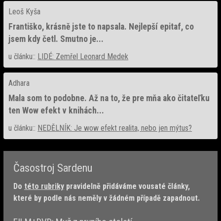
Leoš Kyša
Františko, krásně jste to napsala. Nejlepší epitaf, co
jsem kdy četl. Smutno je...
u článku::
LIDÉ: Zemřel Leonard Medek
Adhara
Mala som to podobne. Až na to, že pre mňa ako čitateľku
ten Wow efekt v knihách...
u článku::
NEDĚLNÍK: Je wow efekt realita, nebo jen mýtus?
Časostroj Sardenu
Do
této rubriky
pravidelně přidáváme vousaté články,
které by podle nás neměly v žádném případě zapadnout.