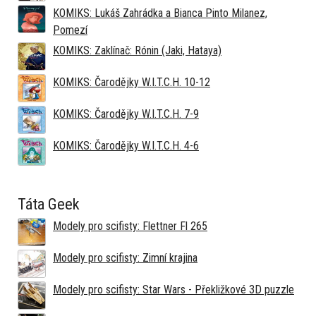
KOMIKS: Lukáš Zahrádka a Bianca Pinto Milanez,
Pomezí
KOMIKS: Zaklínač: Rónin (Jaki, Hataya)
KOMIKS: Čarodějky W.I.T.C.H. 10-12
KOMIKS: Čarodějky W.I.T.C.H. 7-9
KOMIKS: Čarodějky W.I.T.C.H. 4-6
Táta Geek
Modely pro scifisty: Flettner Fl 265
Modely pro scifisty: Zimní krajina
Modely pro scifisty: Star Wars - Překližkové 3D puzzle