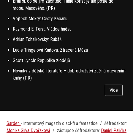
Brali si, co se jim zachtělo. Tahle kořist je ale pošle do
hrobu. Masového. (PR)
Vojtěch Mokrý: Cesty Kabanu
Raymond E. Feist: Vládce hněvu
Adrian Tchaikovsky: Rubáš
Lucie Tringelová Kaňová: Ztracená Múza
Scott Lynch: Republika zlodějů
Novinky v dětské literatuře – dobrodružství začíná otevřením
knihy (PR)
Více
Sarden
- internetový magazín o sci-fi a fantastice / šéfredaktor:
Monika Slíva Dvořáková
/ zástupce šéfredaktora:
D
aniel Palička