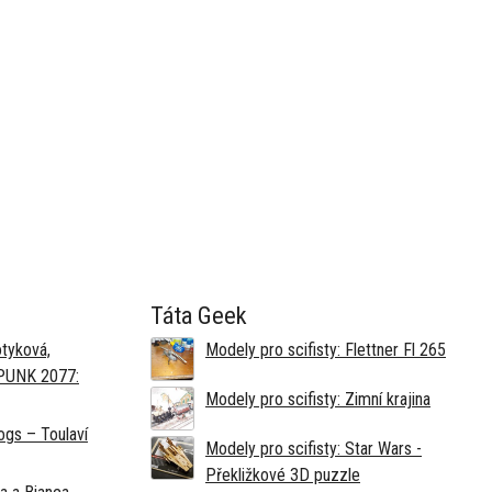
Táta Geek
tyková,
Modely pro scifisty: Flettner Fl 265
RPUNK 2077:
Modely pro scifisty: Zimní krajina
gs – Toulaví
Modely pro scifisty: Star Wars -
Překližkové 3D puzzle