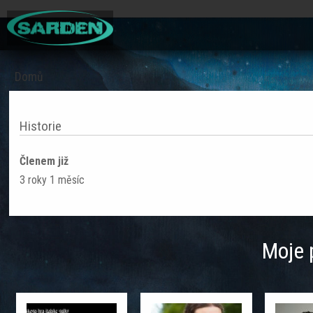
Domů
Jste
zde
Historie
Členem již
3 roky 1 měsíc
Moje 