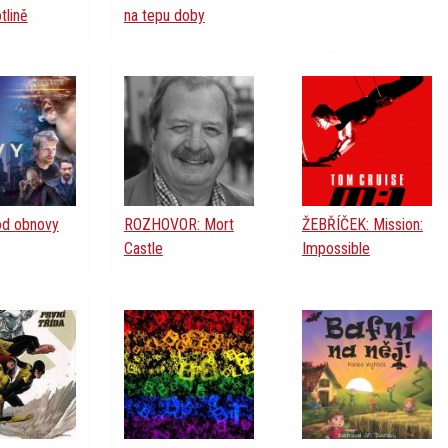
tlině
na tepu doby
od obnovy
ROZHOVOR: Mort
ŽEBŘÍČEK: Mission:
Castle
Impossible