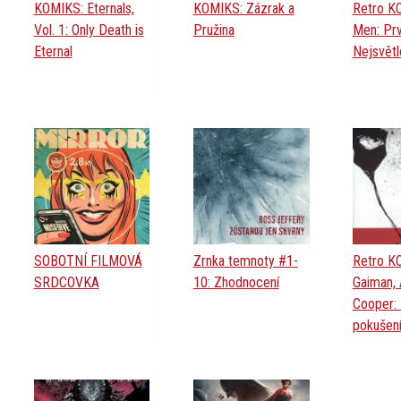
KOMIKS: Eternals,
KOMIKS: Zázrak a
Retro K
Vol. 1: Only Death is
Pružina
Men: Prvn
Eternal
Nejsvětle
SOBOTNÍ FILMOVÁ
Zrnka temnoty #1-
Retro KO
SRDCOVKA
10: Zhodnocení
Gaiman, 
Cooper: 
pokušen