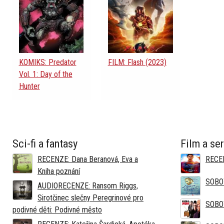
KOMIKS: Predator
FILM: Flash (2023)
Vol. 1: Day of the
Hunter
Sci-fi a fantasy
Film a ser
RECENZE: Dana Beranová, Eva a
RECEN
Kniha poznání
SOBO
AUDIORECENZE: Ransom Riggs,
Sirotčinec slečny Peregrinové pro
SOBO
podivné děti: Podivné město