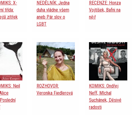
OMIKS: X-
NEDĚLNÍK: Jedna
RECENZE: Honza
í třída:
duha vládne všem
Vojtíšek, Bafni na
jší zítřek
aneb Pár slov o
něj!
LGBT
MIKS: Neil
ROZHOVOR:
KOMIKS: Ondřej
Alice
Veronika Fiedlerová
Neff, MIchal
Poslední
Suchánek, Děsivé
í
radosti