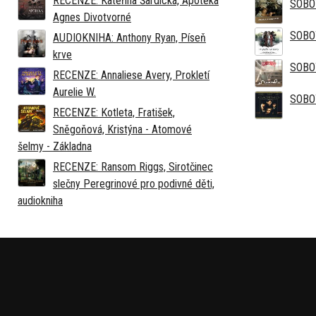
RECENZE: Kateřina Šardická, Apotéka
SOBO
Agnes Divotvorné
SOBO
AUDIOKNIHA: Anthony Ryan, Píseň
krve
SOBO
RECENZE: Annaliese Avery, Prokletí
Aurelie W.
SOBO
RECENZE: Kotleta, Fratišek,
Sněgoňová, Kristýna - Atomové
šelmy - Základna
RECENZE: Ransom Riggs, Sirotčinec
slečny Peregrinové pro podivné děti,
audiokniha