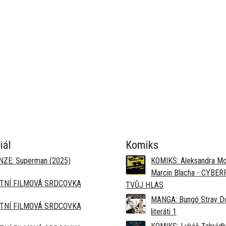
iál
Komiks
ZE: Superman (2025)
KOMIKS: Aleksandra Mo
Marcin Blacha - CYBE
TNÍ FILMOVÁ SRDCOVKA
TVŮJ HLAS
MANGA: Bungó Stray Do
TNÍ FILMOVÁ SRDCOVKA
literáti 1