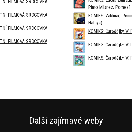
KOMIKS: Lukáš Zahrádk
TNÍ FILMOVÁ SRDCOVKA
Pinto Milanez, Pomezí
TNÍ FILMOVÁ SRDCOVKA
KOMIKS: Zaklínač: Rónin
Hataya)
TNÍ FILMOVÁ SRDCOVKA
KOMIKS: Čarodějky W.I.
TNÍ FILMOVÁ SRDCOVKA
KOMIKS: Čarodějky W.I.T
KOMIKS: Čarodějky W.I.T
Další zajímavé weby