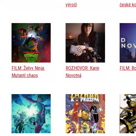
výročí
české ko
FILM: Želvy Ninja:
ROZHOVOR: Karin
FILM: B
Mutantí chaos
Novotná