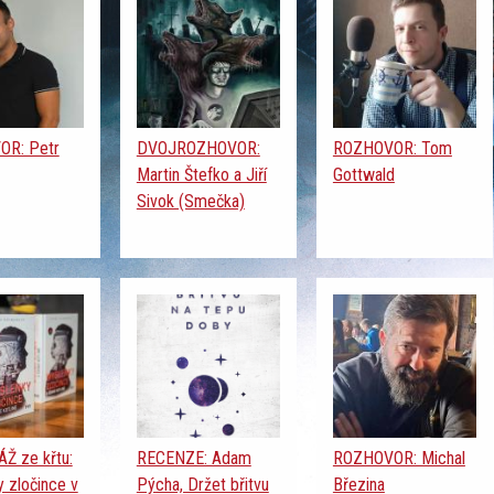
R: Petr
DVOJROZHOVOR:
ROZHOVOR: Tom
Martin Štefko a Jiří
Gottwald
Sivok (Smečka)
Ž ze křtu:
RECENZE: Adam
ROZHOVOR: Michal
 zločince v
Pýcha, Držet břitvu
Březina