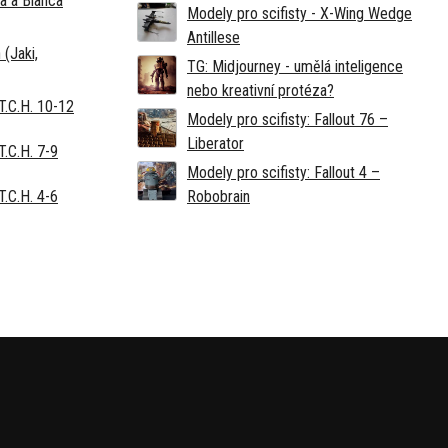
a a Bianca
Modely pro scifisty - X-Wing Wedge
Antillese
 (Jaki,
TG: Midjourney - umělá inteligence
nebo kreativní protéza?
T.C.H. 10-12
Modely pro scifisty: Fallout 76 –⁠
Liberator
.C.H. 7-9
Modely pro scifisty: Fallout 4 –⁠
.C.H. 4-6
Robobrain