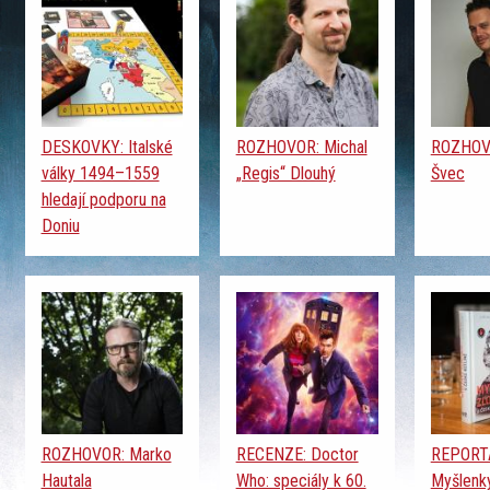
DESKOVKY: Italské
ROZHOVOR: Michal
ROZHOVO
války 1494–1559
„Regis“ Dlouhý
Švec
hledají podporu na
Doniu
ROZHOVOR: Marko
RECENZE: Doctor
REPORTÁ
Hautala
Who: speciály k 60.
Myšlenky